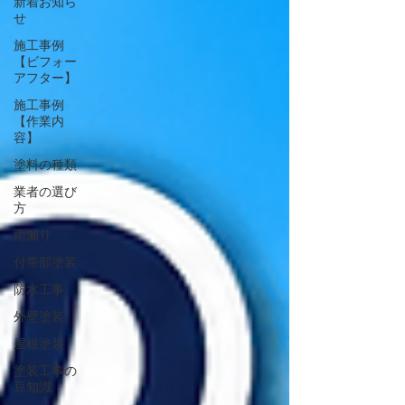
新着お知ら
せ
施工事例
【ビフォー
アフター】
施工事例
【作業内
容】
塗料の種類
業者の選び
方
雨漏り
付帯部塗装
防水工事
外壁塗装
屋根塗装
塗装工事の
豆知識