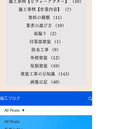
施工事例【ビフォーアフター】
（10）
10件の記事
施工事例【作業内容】
（7）
7件の記事
塗料の種類
（11）
11件の記事
業者の選び方
（10）
10件の記事
雨漏り
（2）
2件の記事
付帯部塗装
（1）
1件の記事
防水工事
（9）
9件の記事
外壁塗装
（12）
12件の記事
屋根塗装
（10）
10件の記事
塗装工事の豆知識
（143）
143件の記事
画像日記
（40）
40件の記事
施工ブログ
All Posts
All Posts