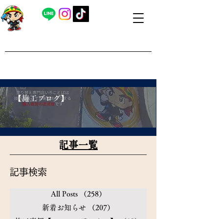
​外壁塗装・屋根塗装 福島県内全域対応
​塗り替え専門店いろことば
​【営業時間】8：00～19：00 日曜日もお問い合わせ可能で
す
​【施工ブログ】
​記事一覧
​記事検索
All Posts
（258）
258件の記事
新着お知らせ
（207）
207件の記事