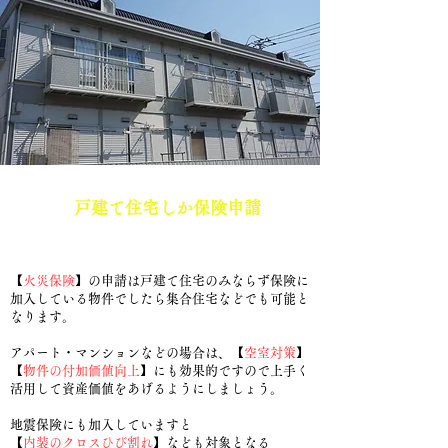
​4.
戸建て住宅しか保険申請
は
出来ませんか？
【
火災保険
】の申請は戸建て住宅のみならず保険に
加入している物件でしたら集合住宅など
でも可能と
なります。
​アパート・マンションなどの場合は、【
空室対策
】
【
物件の付加価値向上
】にも効果的
ですので上手く
活用して資産価値をあげるようにしましょう​。
地震保険にも加入していますと
【
内装のクロスひび割れ
】なども対象となる