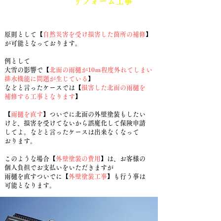
​3. どのような
リフォーム工事
が
出来るの？
​原則として【
自然災害を受け損害した箇所の補修
】
が可能となっております。
例として
大雪の影響で【
北面の雨樋が10ｍ程度外れてしまい
排水機能に問題が生じている
】
などと言ったケースでは【
損害した北面の雨樋を
補修する工事となります
】
【
雨樋を直す
】ついでに北面の外壁塗装もしたい
けど、損害を受けてないから誤魔化して
保険申請
してよ。などと言ったケースは出来なく
なって
おります。
このような場合【
外壁塗装の費用
】は、お客様の
個人負担でお支払いをいただきますが
雨樋を直すついでに【
外壁塗装工事
】も行う事は
可能となります。