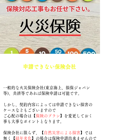
​1.
申請できない保険会社
はあ
りますか？
​一般的な火災保険会社(東京海上、損保ジャパン
等)、共済等であれば保険申請は可能です。
しかし、契約内容によっては申請できない損害の
ケースなどもございますので
ご心配の場合は【
保険のプラン
】を変更しておく
事も大事なポイントとなります。
保険会社に限らず、【
自然災害による損害
】では
無く【
経年劣化
】の場合は保険申請
​出来ませんので