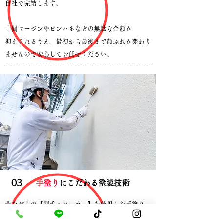
自社で完結します。
中間マージンやピンハネなどの無駄な金額が
抑えられるうえ、最初から最後まで顔ぶれが変わり
ませんので安心してお任せください。
​03
​
手塗り
にこだわる塗装技術
​昔ながらの【刷毛・ローラー】を使用した手塗り
で頑丈な塗装を行います