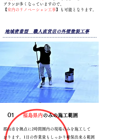
プランが
多く​なっていますので、
【
室内のリノベーション工事
】も可能となります。
​地域密着型 職人直営店の外壁塗装工事
​01
​福島県内
のみの施工範囲
郡山市を拠点に2時間圏内の現場のみを施工して
おります。1日の作業量もしっかり確保出来る範囲