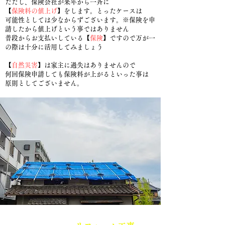
ただし、保険会社が来年から一斉に
【
保険料の値上げ
】をします。とったケースは
​可能性
としては少なからずございます。
※保険を申
請したから値上げという事ではありません
​普段からお支払いしている【
保険
】ですので
万が一
の際は十分に活用してみましょう
【
自然災害
】は家主に過失はありませんので
何回保険申請しても保険料が上がるといった
事は
原則としてございません。