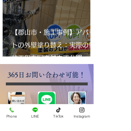
【郡山市・施工事例】アパー
トの外壁塗り替え：実際の塗
装工程を写真付きで公開
​365日お問い合わせ可能！
​【お問い合わせフォーム】
​【公式ＬＩＮＥ】
​【電話で問い合わせ】
Phone
LINE
TikTok
Instagram
​お電話対応時間 8：00～19：00