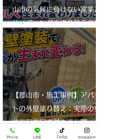
山市の気候に負けない窯業系
サイディングの塗り替え工事
【郡山市・施工事例】アパー
トの外壁塗り替え：実際の塗
装工程を写真付きで公開
​お問い合せ
Phone
LINE
TikTok
Instagram