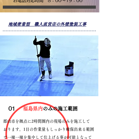
​お電話対応時間 8：00～19：00
​地域密着型 職人直営店の外壁塗装工事
​01
​福島県内
のみの施工範囲
郡山市を拠点に2時間圏内の現場のみを施工して
おります。1日の作業量もしっかり確保出来る範囲
で一棟一棟を集中して仕上げる事が可能となって