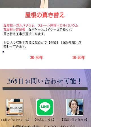
​屋根の葺き替え
瓦屋根⇒ガルバリウム スレート屋根⇒ガルバリウム
瓦屋根⇒瓦屋根
などケースバイケースで様々な
葺き替え工事が選択出来ます。
どのような施工方法になるかで【金額】【保証年数】が
​変わってきます。
​20-30年
​保証期間
​10-20年
​期待耐用年数
​365日お問い合わせ可能！
​【公式ＬＩＮＥ】
​【電話で問い合わせ】
​【お問い合わせフォーム】