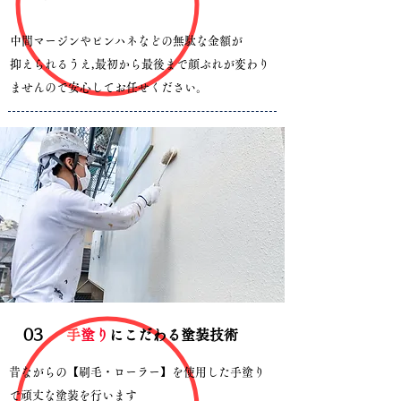
中間マージンやピンハネなどの無駄な金額が
抑えられるうえ,最初から最後まで顔ぶれが変わり
ませんので安心してお任せください。
​03
​
手塗り
にこだわる塗装技術
​昔ながらの【刷毛・ローラー】を使用した手塗り
で頑丈な塗装を行います