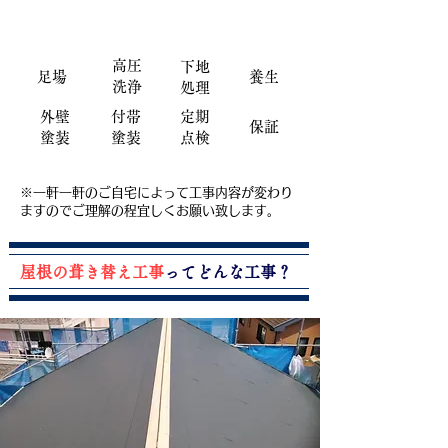
外壁塗装
​工事内容
​高圧
​下地
​足場
​養生
洗浄
処理
​外壁
​付帯
​定期
​保証
塗装
塗装
点検
※一軒一軒のご自宅によって工事内容が変わり
ますのでご理解の程宜しくお願い致します。
​屋根の葺き替え工事
ってどんな工事？