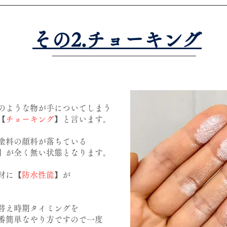
​その2.チョーキング
のような物が手についてしまう
【
チョーキング
】と言います。
塗料の顔料が落ちている
】が全く無い状態となります。
材に【
防水性能
】が
替え時期タイミングを
番簡単なやり方ですので一度