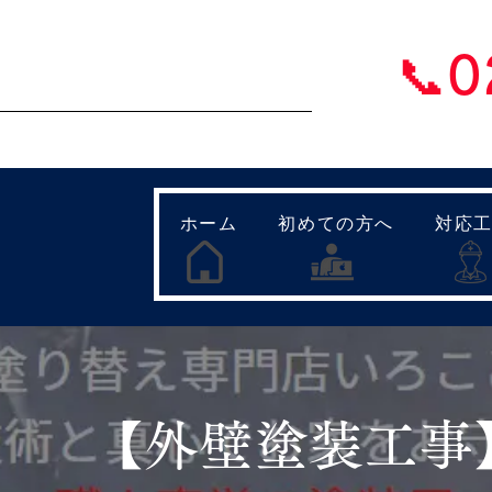
壁塗装・屋根塗装 福島県内全域対応
📞
り替え専門店いろことば
​【営業時間
ホーム
初めての方へ
対応
​【外壁塗装工事