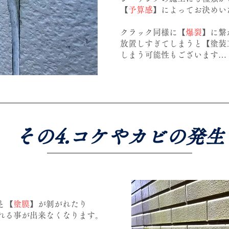
【
予算感
】によってお決めい
クラック同様に【
爆裂
】に繋
放置しすぎてしまうと【塗装
しまう可能性もございます…
​その4.コケやカビの発生
と【
塗膜
】が剝がれたり
れる事が出来なくなります。