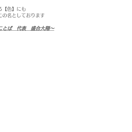
る【色】にも
この名としております
ことば 代表 盛合大翔～