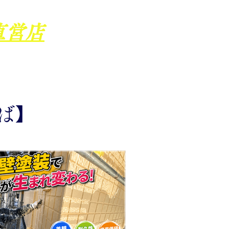
直営店
ば】