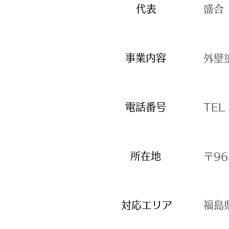
​代表
​盛
​事業内容
​外
​電話番号
TEL
​所在地
​〒
​対応エリア
​福