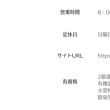
​営業時間
​8
​定休日
​日
​サイトURL
http
​2
有資格
有機
小型
​除