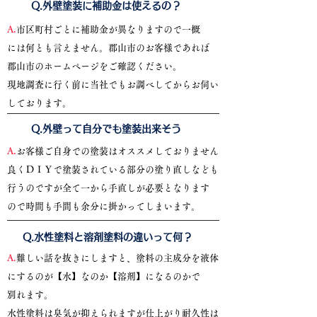
​Q.外壁塗装に補助金は使えるの？
A.
市区町村ごとに補助金が異なりますので一概
には何とも言えません。郡山市のお客様であれば
郡山市のホームページをご確認ください。
現地調査に行く前に当社でもお調べしてからお伺い
しております。
​Q.外壁って自分でも塗装出来そう
A.
お客様ご自身での塗装はオススメしておりません
良くＤＩＹで塗装されている部分の塗り直しなども
行うのですが全て一から手直しが必要となります
ので時間も手間も余分に掛かってしまいます。
​Q.水性塗料と溶剤塗料の違いって何？
A.
難しい話を抜きにしますと、塗料の主成分を液体
にするのが【水】なのか【溶剤】になるのかで
別れます。
​水性塗料は臭気が抑えられますが仕上がり耐久性は