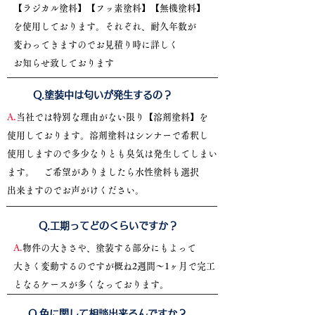
【ラジカル塗料】【フッ素塗料】【無機塗料】
を使用しております。それぞれ、耐久年数が
変わってきますのでお見積り時に詳しく
お知らせ致しております
​Q.塗装中は匂いが発生するの？
A.
当社では特別な理由がない限り【溶剤塗料】を
使用しております。溶剤塗料はシンナーで希釈し
使用しますので多少なりとも臭気は発生してしまい
ます。 ご希望がありましたら水性塗料も選択
出来ますのでお声がけください。
​Q.工期ってどのくらいですか？
A.
物件の大きさや、塗装する部分にもよって
大きく変動するのですが概ね2週間～1ヶ月で完工
となるケースが多くなっております。
​Q.色に関して相談出来るんですか？