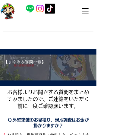
​外壁塗装・屋根塗装 福島県内全域対応
​塗り替え専門店いろことば
​【営業時間】8：00～19：00 日曜日もお問い合わせ可能で
す
​【よくある質問一覧】
​お客様よりお聞きする質問をまとめ
てみましたので、ご連絡をいただく
前に一度ご確認願います。
​Q.外壁塗装のお見積り、現地調査はお金が
掛かりますか？
A.
お見積り、現地調査共に無料と
なって
おります。