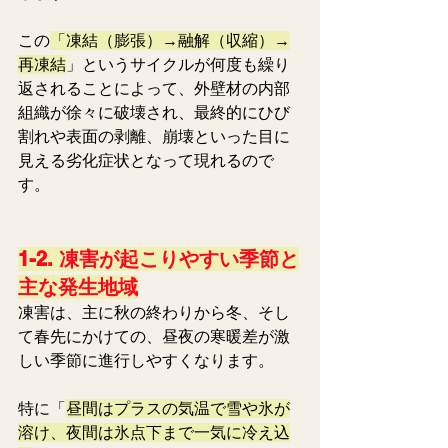
この
「凍結（膨張）→融解（収縮）→
再凍結
」というサイクルが何度も繰り
返されることによって、外壁材の内部
組織が徐々に破壊され、最終的にひび
割れや表面の剥離、崩壊といった目に
見える劣化症状となって現れるので
す。
1-2. 凍害が起こりやすい季節と
主な発生地域
凍害は、主に秋の終わりから冬、そし
て春先にかけての、昼夜の寒暖差が激
しい季節に進行しやすくなります。
特に「
昼間はプラスの気温で雪や氷が
溶け、夜間は氷点下まで一気に冷え込