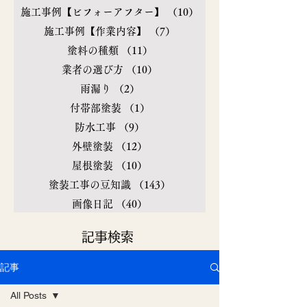
施工事例【ビフォーアフター】
（10）
10件の記事
施工事例【作業内容】
（7）
7件の記事
塗料の種類
（11）
11件の記事
業者の選び方
（10）
10件の記事
雨漏り
（2）
2件の記事
付帯部塗装
（1）
1件の記事
防水工事
（9）
9件の記事
外壁塗装
（12）
12件の記事
屋根塗装
（10）
10件の記事
塗装工事の豆知識
（143）
143件の記事
画像日記
（40）
40件の記事
​記事検索
記事
All Posts