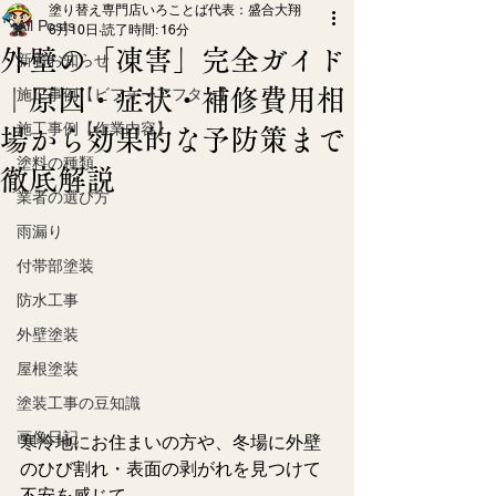
塗り替え専門店いろことば代表：盛合大翔
All Posts
6月10日
読了時間: 16分
外壁の「凍害」完全ガイド
新着お知らせ
｜原因・症状・補修費用相
施工事例【ビフォーアフター】
施工事例【作業内容】
場から効果的な予防策まで
塗料の種類
徹底解説
業者の選び方
雨漏り
付帯部塗装
防水工事
外壁塗装
屋根塗装
塗装工事の豆知識
画像日記
寒冷地にお住まいの方や、冬場に外壁
のひび割れ・表面の剥がれを見つけて
不安を感じて