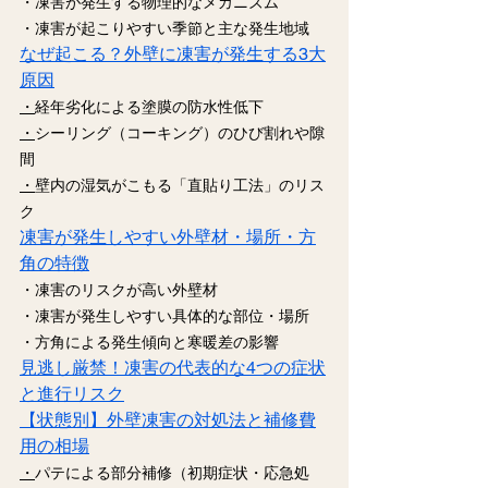
・凍害が発生する物理的なメカニズム
・凍害が起こりやすい季節と主な発生地域
なぜ起こる？外壁に凍害が発生する3大
原因
・
経年劣化による塗膜の防水性低下
・
シーリング（コーキング）のひび割れや隙
間
・
壁内の湿気がこもる「直貼り工法」のリス
ク
凍害が発生しやすい外壁材・場所・方
角の特徴
・凍害のリスクが高い外壁材
・凍害が発生しやすい具体的な部位・場所
・方角による発生傾向と寒暖差の影響
見逃し厳禁！凍害の代表的な4つの症状
と進行リスク
【状態別】外壁凍害の対処法と補修費
用の相場
・
パテによる部分補修（初期症状・応急処