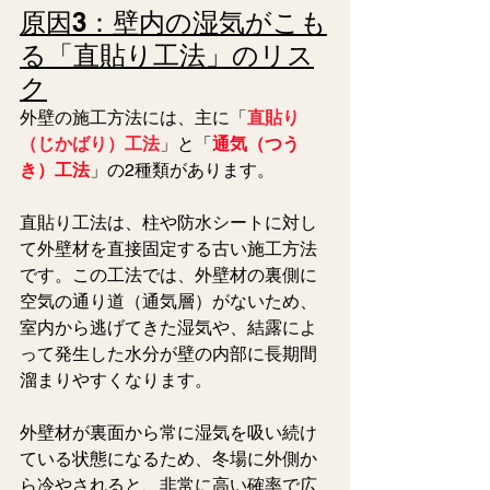
原因3：壁内の湿気がこも
る「直貼り工法」のリス
ク
外壁の施工方法には、主に「
直貼り
（じかばり）工法
」と「
通気（つう
き）工法
」の2種類があります。
直貼り工法は、柱や防水シートに対し
て外壁材を直接固定する古い施工方法
です。この工法では、外壁材の裏側に
空気の通り道（通気層）がないため、
室内から逃げてきた湿気や、結露によ
って発生した水分が壁の内部に長期間
溜まりやすくなります。
外壁材が裏面から常に湿気を吸い続け
ている状態になるため、冬場に外側か
ら冷やされると、非常に高い確率で広