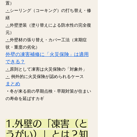
置）
・
シーリング（コーキング）の打ち替え・修
繕
・
外壁塗装（塗り替えによる防水性の完全復
元）
・
外壁材の張り替え・カバー工法（末期症
状・重度の劣化）
外壁の凍害補修に「火災保険」は適用
できる？
・
原則として凍害は火災保険の「対象外」
・
 例外的に火災保険が認められるケース
まとめ
・
冬が来る前の早期点検・早期対策が住まい
の寿命を延ばすカギ
1.外壁の「凍害（と
うがい）」とは？知