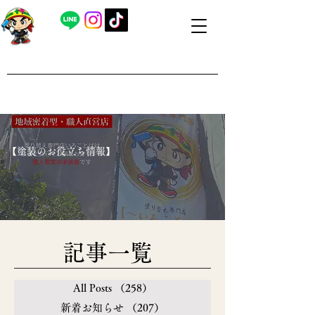
​外壁塗装・屋根塗装 福島県内全域対応
​塗り替え専門店いろことば
​【営業時間】8：00～19：00 日曜日もお問い合わせ可能で
す
​【塗装のお役立ち情報】
​記事一覧
All Posts
（258）
258件の記事
新着お知らせ
（207）
207件の記事