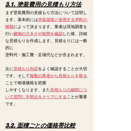
3.1. 塗装費用の見積もり方法
まず塗装費用の見積もり方法について説明し
ます。基本的には
塗装面積と使用する塗料の
種類
によって決まります。業者は現地調査を
行い
建物の大きさや状態を確認
した後、詳細
な見積もりを作成します。見積もりには一般
的に
塗料代・施工費・足場代などが含まれます。
次に
見積もり内容
をよく確認することが大切
です。そして
複数の業者から見積もりを取る
ことで相場価格を把握
しやすくなります。また
見積もりの細部につ
いて質問し不明点をクリアにする
ことが重要
です。
3.2. 面積ごとの価格帯比較