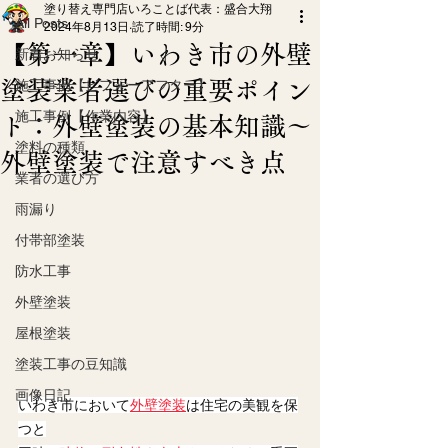
塗り替え専門店いろことば代表：盛合大翔
All Posts
2024年8月13日
読了時間: 9分
【第一章】いわき市の外壁
新着お知らせ
塗装業者選びの重要ポイン
施工事例【ビフォーアフター】
施工事例【作業内容】
ト：外壁塗装の基本知識～
塗料の種類
外壁塗装で注意すべき点
業者の選び方
雨漏り
付帯部塗装
防水工事
外壁塗装
屋根塗装
塗装工事の豆知識
画像日記
いわき市において
外壁塗装
は住宅の美観を保
つと