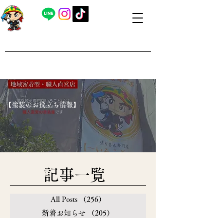
​外壁塗装・屋根塗装 福島県内全域対応
​塗り替え専門店いろことば
​【営業時間】8：00～19：00 日曜日もお問い合わせ可能で
す
​【塗装のお役立ち情報】
​記事一覧
All Posts
（256）
256件の記事
新着お知らせ
（205）
205件の記事