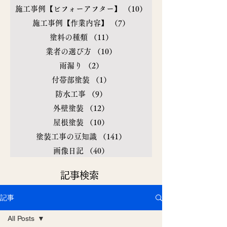
施工事例【ビフォーアフター】
（10）
10件の記事
施工事例【作業内容】
（7）
7件の記事
塗料の種類
（11）
11件の記事
業者の選び方
（10）
10件の記事
雨漏り
（2）
2件の記事
付帯部塗装
（1）
1件の記事
防水工事
（9）
9件の記事
外壁塗装
（12）
12件の記事
屋根塗装
（10）
10件の記事
塗装工事の豆知識
（141）
141件の記事
画像日記
（40）
40件の記事
​記事検索
記事
All Posts