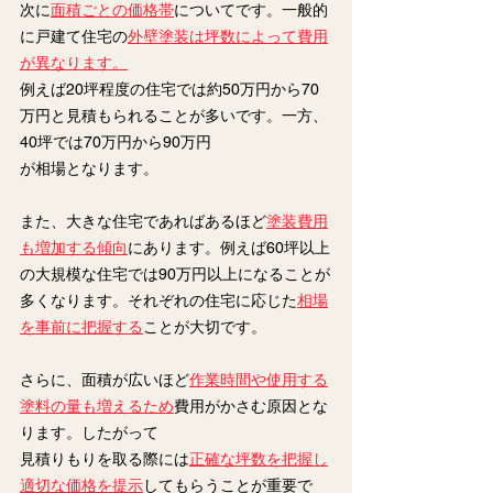
次に
面積ごとの価格帯
についてです。一般的
に戸建て住宅の
外壁塗装は坪数によって費用
が異なります。
例えば20坪程度の住宅では約50万円から70
万円と見積もられることが多いです。一方、
40坪では70万円から90万円
が相場となります。
また、大きな住宅であればあるほど
塗装費用
も増加する傾向
にあります。例えば60坪以上
の大規模な住宅では90万円以上になることが
多くなります。それぞれの住宅に応じた
相場
を事前に把握する
ことが大切です。
さらに、面積が広いほど
作業時間や使用する
塗料の量も増えるため
費用がかさむ原因とな
ります。したがって
見積りもりを取る際には
正確な坪数を把握し
適切な価格を提示
してもらうことが重要で