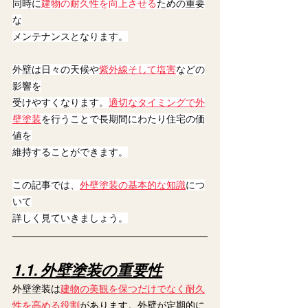
同時に
建物の耐久性を向上させる
ための重要
な
メンテナンスとなります。
外壁は日々の天候や
紫外線そして塩害
などの
影響を
受けやすくなります。
適切なタイミングで外
壁塗装
を行うことで長期間にわたり住宅の価
値を
維持することができます。
この記事では、
外壁塗装の基本的な知識
につ
いて
詳しく見ていきましょう。
1.1. 外壁塗装の重要性
外壁塗装は
建物の美観を保つだけでなく耐久
性を高める役割
があります。外壁が定期的に