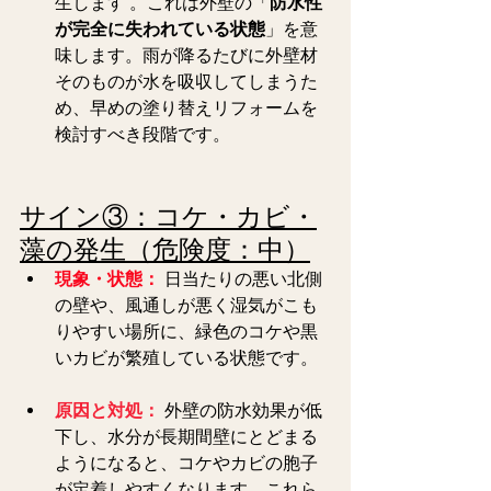
生します 。これは外壁の「
防水性
が完全に失われている状態
」を意
味します。雨が降るたびに外壁材
そのものが水を吸収してしまうた
め、早めの塗り替えリフォームを
検討すべき段階です。  
サイン③：コケ・カビ・
藻の発生（危険度：中）
現象・状態：
 日当たりの悪い北側
の壁や、風通しが悪く湿気がこも
りやすい場所に、緑色のコケや黒
いカビが繁殖している状態です。
原因と対処：
外壁の防水効果が低
下し、水分が長期間壁にとどまる
ようになると、コケやカビの胞子
が定着しやすくなります。これら