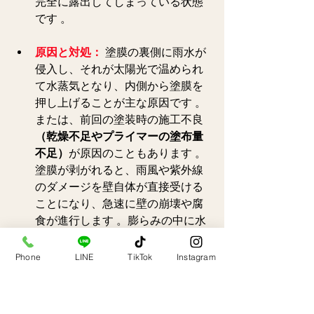
完全に露出してしまっている状態
です 。  
原因と対処：
 塗膜の裏側に雨水が
侵入し、それが太陽光で温められ
て水蒸気となり、内側から塗膜を
押し上げることが主な原因です 。
または、前回の塗装時の施工不良
（乾燥不足やプライマーの塗布量
不足）
が原因のこともあります 。
塗膜が剥がれると、雨風や紫外線
のダメージを壁自体が直接受ける
ことになり、急速に壁の崩壊や腐
食が進行します 。膨らみの中に水
が溜まっている場合は、すでに雨
漏りが発生している可能性が高い
Phone
LINE
TikTok
Instagram
ため、大至急の対応が必要です 。  