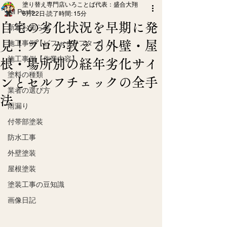
塗り替え専門店いろことば代表：盛合大翔
All Posts
6月22日
読了時間: 15分
自宅の劣化状況を早期に発
新着お知らせ
見！プロが教える外壁・屋
施工事例【ビフォーアフター】
施工事例【作業内容】
根・場所別の経年劣化サイ
塗料の種類
ンとセルフチェックの全手
業者の選び方
法
雨漏り
付帯部塗装
防水工事
外壁塗装
屋根塗装
塗装工事の豆知識
画像日記