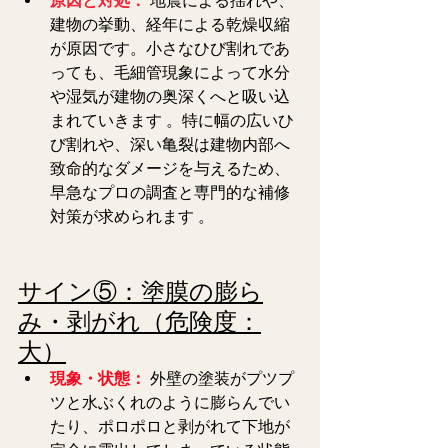
原因と対処：
地震による揺れや、
建物の挙動、経年による乾燥収縮
が原因です。小さなひび割れであ
っても、毛細管現象によって水分
や湿気が建物の奥深くへと吸い込
まれていきます 。特に幅の広いひ
び割れや、深い亀裂は建物内部へ
致命的なダメージを与えるため、
早急なプロの調査と専門的な補修
対策が求められます 。  
サイン⑤：塗膜の膨ら
み・剥がれ（危険度：
大）
現象・状態：
 外壁の塗装がプツプ
ツと水ぶくれのように膨らんでい
たり、ポロポロと剥がれて下地が