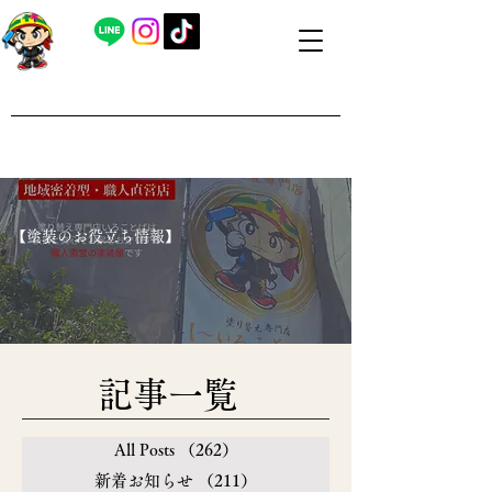
​外壁塗装・屋根塗装 福島県内全域対応
​塗り替え専門店いろことば
​【営業時間】8：00～19：00 日曜日もお問い合わせ可能で
す
​【塗装のお役立ち情報】
​記事一覧
All Posts
（262）
262件の記事
新着お知らせ
（211）
211件の記事