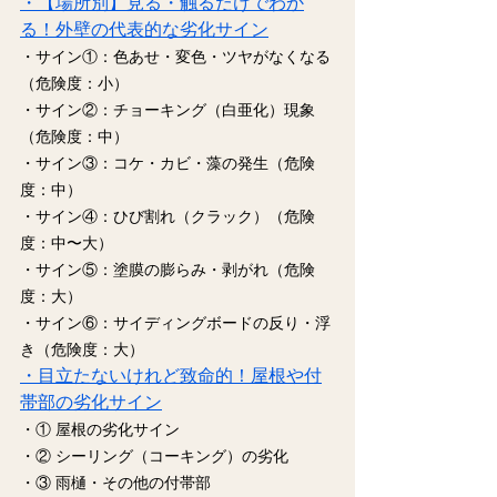
・【場所別】見る・触るだけでわか
る！外壁の代表的な劣化サイン
・サイン①：色あせ・変色・ツヤがなくなる
（危険度：小）
・サイン②：チョーキング（白亜化）現象
（危険度：中）
・サイン③：コケ・カビ・藻の発生（危険
度：中）
・サイン④：ひび割れ（クラック）（危険
度：中〜大）
・サイン⑤：塗膜の膨らみ・剥がれ（危険
度：大）
・サイン⑥：サイディングボードの反り・浮
き（危険度：大）
・目立たないけれど致命的！屋根や付
帯部の劣化サイン
・① 屋根の劣化サイン
・② シーリング（コーキング）の劣化
・③ 雨樋・その他の付帯部