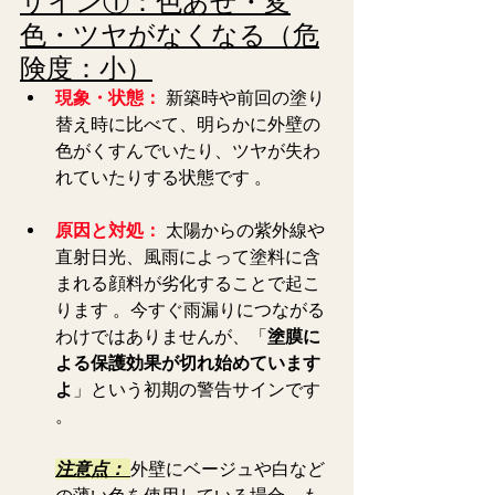
サイン①：色あせ・変
色・ツヤがなくなる（危
険度：小）
現象・状態：
新築時や前回の塗り
替え時に比べて、明らかに外壁の
色がくすんでいたり、ツヤが失わ
れていたりする状態です 。  
原因と対処：
 太陽からの紫外線や
直射日光、風雨によって塗料に含
まれる顔料が劣化することで起こ
ります 。今すぐ雨漏りにつながる
わけではありませんが、「
塗膜に
よる保護効果が切れ始めています
よ
」という初期の警告サインです 
。  
注意点： 
外壁にベージュや白など