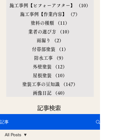
施工事例【ビフォーアフター】
（10）
10件の記事
施工事例【作業内容】
（7）
7件の記事
塗料の種類
（11）
11件の記事
業者の選び方
（10）
10件の記事
雨漏り
（2）
2件の記事
付帯部塗装
（1）
1件の記事
防水工事
（9）
9件の記事
外壁塗装
（12）
12件の記事
屋根塗装
（10）
10件の記事
塗装工事の豆知識
（147）
147件の記事
画像日記
（40）
40件の記事
​記事検索
記事
All Posts