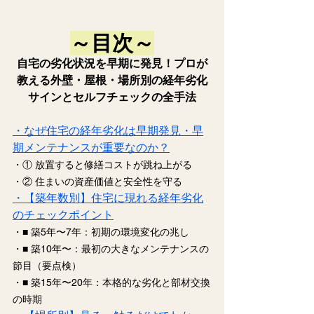
～目次～
自宅の劣化状況を早期に発見！プロが
教える外壁・屋根・場所別の経年劣化
サインとセルフチェックの全手法
・なぜ住宅の経年劣化は早期発見・早
期メンテナンスが重要なのか？
・① 放置すると修繕コストが跳ね上がる
・② 住まいの資産価値と安全性を守る
・【築年数別】住宅に現れる経年劣化
のチェックポイント
・■ 築5年〜7年：初期の環境変化の兆し
・■ 築10年〜：最初の大きなメンテナンスの
節目（要点検）
・■ 築15年〜20年：本格的な劣化と部材交換
の時期