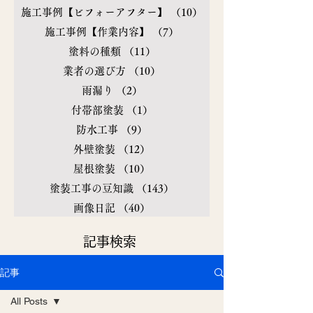
施工事例【ビフォーアフター】
（10）
10件の記事
施工事例【作業内容】
（7）
7件の記事
塗料の種類
（11）
11件の記事
業者の選び方
（10）
10件の記事
雨漏り
（2）
2件の記事
付帯部塗装
（1）
1件の記事
防水工事
（9）
9件の記事
外壁塗装
（12）
12件の記事
屋根塗装
（10）
10件の記事
塗装工事の豆知識
（143）
143件の記事
画像日記
（40）
40件の記事
​記事検索
記事
All Posts