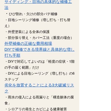
サイディング・目地の具体的な補修工
法
・
ひび割れ・欠けの部分パテ補修
・目地シーリング補修（増し打ち・打ち替
え）
・外壁塗装による全体の保護
・部分張り替え・カバー工法（重度の場合）
外壁補修の正確な費用相場
DIYで補修できる境界線と具体的な増し
打ち手順
・DIYで対応してよいのは「軽度の症状・1階
の手の届く範囲」だけ
・DIYによる目地シーリング（増し打ち）の6
ステップ
劣化を放置することによる3大破滅リス
ク
・雨水の侵入による雨漏りと「構造躯体の腐
食」
・シロアリの発生とカビによる健康被害