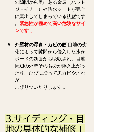
の隙間から奥にある金属（ハット
ジョイナー）や防水シートが完全
に露出してしまっている状態です 
。
緊急性が極めて高い危険なサイ
ンです
 。  
外壁材の浮き・カビの筋
 目地の劣
化によって隙間から侵入した水が
ボードの断面から吸収され、目地
周辺の外壁そのものが浮き上がっ
たり、ひびに沿って黒カビや汚れ
が
こびりついたりします 。  
3.サイディング・目
地の具体的な補修工