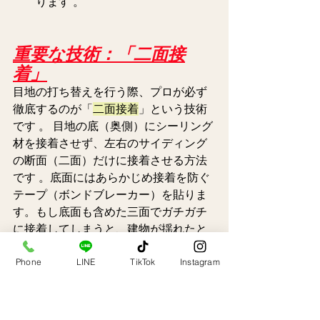
ります 。  
重要な技術：「二面接
着」
目地の打ち替えを行う際、プロが必ず
徹底するのが「
二面接着
」という技術
です 。 目地の底（奥側）にシーリング
材を接着させず、左右のサイディング
の断面（二面）だけに接着させる方法
です 。底面にはあらかじめ接着を防ぐ
テープ（ボンドブレーカー）を貼りま
す。もし底面も含めた三面でガチガチ
に接着してしまうと、建物が揺れたと
きにシーリングが柔軟に伸び縮みでき
Phone
LINE
TikTok
Instagram
なくなり、あっという間に真ん中から
裂けて（破断して）しまうからです 。
目地補修において非常に重要なプロの
技術と言えます 。 