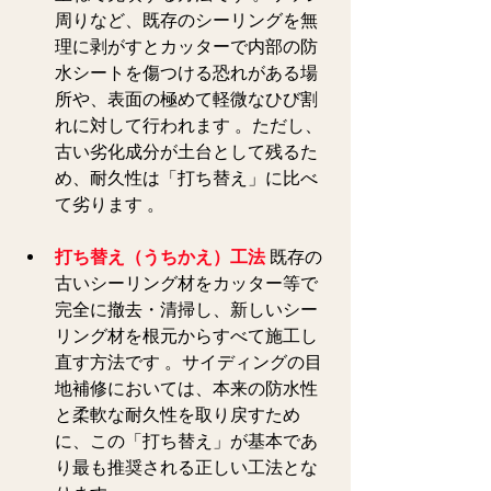
周りなど、既存のシーリングを無
理に剥がすとカッターで内部の防
水シートを傷つける恐れがある場
所や、表面の極めて軽微なひび割
れに対して行われます 。ただし、
古い劣化成分が土台として残るた
め、耐久性は「打ち替え」に比べ
て劣ります 。 
打ち替え（うちかえ）工法
 既存の
古いシーリング材をカッター等で
完全に撤去・清掃し、新しいシー
リング材を根元からすべて施工し
直す方法です 。サイディングの目
地補修においては、本来の防水性
と柔軟な耐久
性を取り戻すため
に、この「打ち替え」が基本であ
り最も推奨される正しい工法とな