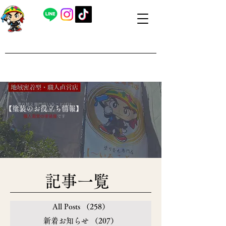
​外壁塗装・屋根塗装 福島県内全域対応
​塗り替え専門店いろことば
​【営業時間】8：00～19：00 日曜日もお問い合わせ可能で
す
​【塗装のお役立ち情報】
​記事一覧
All Posts
（258）
258件の記事
新着お知らせ
（207）
207件の記事