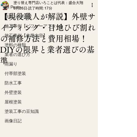
塗り替え専門店いろことば代表：盛合大翔
All Posts
5月26日
読了時間: 17分
【現役職人が解説】外壁サ
新着お知らせ
イディング・目地ひび割れ
施工事例【ビフォーアフター】
施工事例【作業内容】
の補修方法と費用相場！
塗料の種類
DIYの限界と業者選びの基
業者の選び方
準
雨漏り
付帯部塗装
防水工事
外壁塗装
屋根塗装
塗装工事の豆知識
画像日記