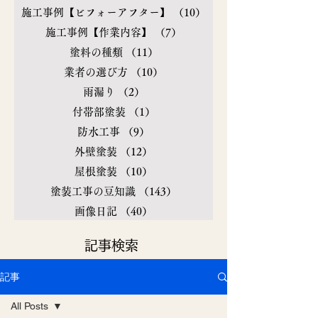
施工事例【ビフォーアフター】
（10）
10件の記事
施工事例【作業内容】
（7）
7件の記事
塗料の種類
（11）
11件の記事
業者の選び方
（10）
10件の記事
雨漏り
（2）
2件の記事
付帯部塗装
（1）
1件の記事
防水工事
（9）
9件の記事
外壁塗装
（12）
12件の記事
屋根塗装
（10）
10件の記事
塗装工事の豆知識
（143）
143件の記事
画像日記
（40）
40件の記事
​記事検索
記事
All Posts