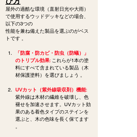
び方
屋外の過酷な環境（直射日光や大雨）
で使用するウッドデッキなどの場合、
以下の3つの
性能を兼ね備えた製品を選ぶのがベス
トです 。  
「防腐・防カビ・防虫（防蟻）」
のトリプル効果
:
 これらが1本の塗
料にすべて含まれている製品（木
材保護塗料）を選びましょう 。  
UVカット（紫外線吸収剤）機能
:
紫外線は木材の繊維を破壊し、色
褪せを加速させます。UVカット効
果のある着色タイプのステインを
選ぶと、木の色味を長く保てます 
。  