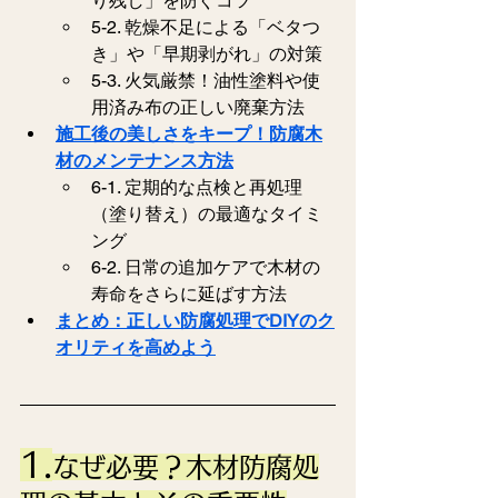
り残し」を防ぐコツ
5-2. 乾燥不足による「ベタつ
き」や「早期剥がれ」の対策
5-3. 火気厳禁！油性塗料や使
用済み布の正しい廃棄方法
施工後の美しさをキープ！防腐木
材のメンテナンス方法
6-1. 定期的な点検と再処理
（塗り替え）の最適なタイミ
ング
6-2. 日常の追加ケアで木材の
寿命をさらに延ばす方法
まとめ：正しい防腐処理でDIYのク
オリティを高めよう
1.
なぜ必要？木材防腐処