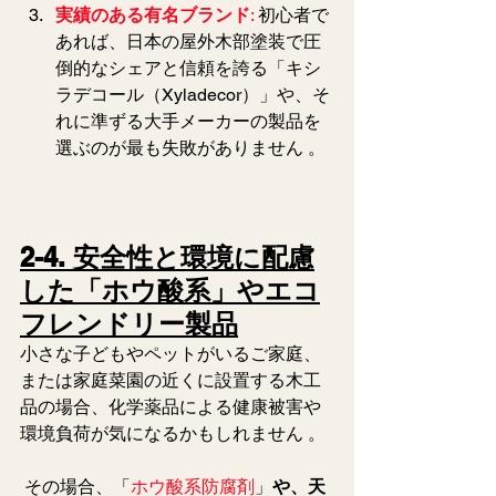
実績のある有名ブランド
: 
初心者で
あれば、日本の屋外木部塗装で圧
倒的なシェアと信頼を誇る「キシ
ラデコール（Xyladecor）」や、そ
れに準ずる大手メーカーの製品を
選ぶのが最も失敗がありません 。  
2-4. 安全性と環境に配慮
した「ホウ酸系」やエコ
フレンドリー製品
小さな子どもやペットがいるご家庭、
または家庭菜園の近くに設置する木工
品の場合、化学薬品による健康被害や
環境負荷が気になるかもしれません 。
 その場合、「
ホウ酸系防腐剤
」
や、天