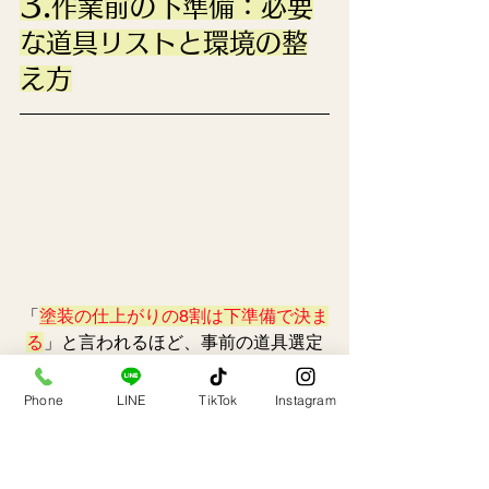
3.
作業前の下準備：必要
な道具リストと環境の整
え方
「
塗装の仕上がりの8割は下準備で決ま
る
」と言われるほど、事前の道具選定
と環境づくりは重要です 。作業をスム
ーズに進めるために、万全の体制を整
Phone
LINE
TikTok
Instagram
えましょう 