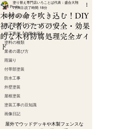
塗り替え専門店いろことば代表：盛合大翔
All Posts
7月8日
読了時間: 18分
木材の命を吹き込む！DIY
新着お知らせ
初心者のための安全・効果
施工事例【ビフォーアフター】
施工事例【作業内容】
的な木材防腐処理完全ガイ
塗料の種類
ド
業者の選び方
雨漏り
付帯部塗装
防水工事
外壁塗装
屋根塗装
塗装工事の豆知識
画像日記
屋外でウッドデッキや木製フェンスな