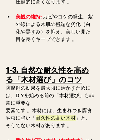
圧倒的に高くなります 。  
美観の維持
:
 カビやコケの発生、紫
外線による木肌の極端な劣化（白
化や黒ずみ）を抑え、美しい見た
目を長くキープできます 。  
1-3. 自然な耐久性を高め
る「木材選び」のコツ
防腐剤の効果を最大限に活かすために
は、DIYを始める前の「木材選び」も非
常に重要な
要素です 。木材には、生まれつき腐食
や虫に強い「
耐久性の高い木材
」と、
そうでない木材があります 。  