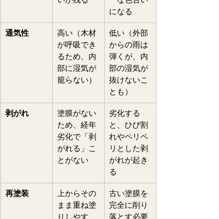
になる   
通気性
高い（木材
低い（外部
が呼吸でき
からの雨は
るため、内
弾くが、内
部に湿気が
部の湿気が
籠らない） 
抜けないこ
とも）   
剥がれ
塗膜がない
劣化する
ため、経年
と、ひび割
劣化で「剥
れやペリペ
がれる」こ
リとした剥
とがない   
がれが起き
る   
再塗装
上からその
古い塗膜を
まま重ね塗
完全に削り
りしやす
落とす必要