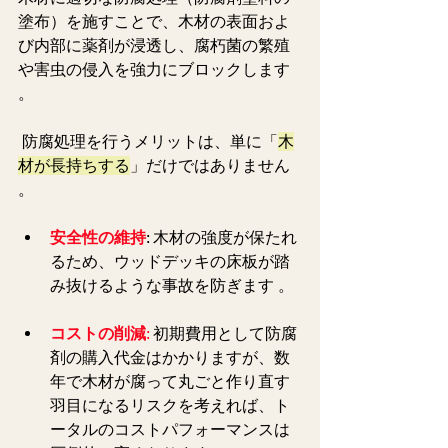
塗布）を施すことで、木材の表面およ
び内部に薬剤が浸透し、腐朽菌の繁殖
や害虫の侵入を強力にブロックします 
。
 防腐処理を行うメリットは、単に「
木
材が長持ちする
」だけではありません 
。  
安全性の維持
: 木材の強度が保たれ
るため、ウッドデッキの床板が踏
み抜けるような事故を防ぎます 。 
コストの削減
:
 初期費用として防腐
剤の購入代金はかかりますが、数
年で木材が腐って丸ごと作り直す
羽目になるリスクを考えれば、ト
ータルのコストパフォーマンスは