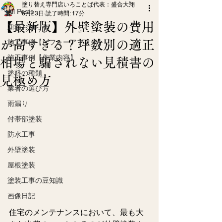
塗り替え専門店いろことば代表：盛合大翔
All Posts
6月23日
読了時間: 17分
【最新版】外壁塗装の費用
新着お知らせ
が高すぎる？坪数別の適正
施工事例【ビフォーアフター】
施工事例【作業内容】
相場と騙されない見積書の
塗料の種類
見極め方
業者の選び方
雨漏り
付帯部塗装
防水工事
外壁塗装
屋根塗装
塗装工事の豆知識
画像日記
住宅のメンテナンスにおいて、最も大