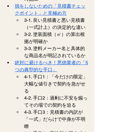
損をしないための「見積書チェッ
クポイント」と見極め方
3-1. 良い見積書と悪い見積書
（一式計上）の決定的な違い
3-2. 塗装面積（㎡）の算出根
拠が明確か
3-3. 塗料メーカー名と具体的
な商品名が明記されているか
絶対に避けるべき！悪徳業者の「5
つの典型的な手口」
4-1. 手口1：「今だけの限定」
大幅な値引きで契約を急がせ
る
4-2. 手口2：過剰に不安を煽っ
てその場での契約を迫る
4-3. 手口3：見積書の内訳が
「一式」だらけで中身が不明
瞭