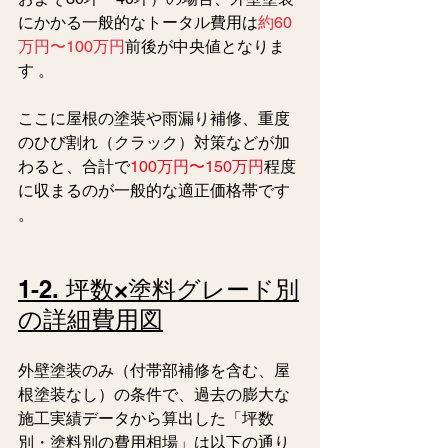
にかかる一般的なトータル費用は
約60
万円〜100万円
前後が中央値となりま
す 。
ここに屋根の塗装や雨漏り補修、重度
のひび割れ（クラック）対策などが加
わると、合計で
100万円〜150万円
程度
に収まるのが一般的な適正価格帯です 
。 
1-2. 坪数×塗料グレード別
の詳細費用図
外壁塗装のみ（付帯部補修を含む、屋
根塗装なし）の条件で、過去の膨大な
施工実績データから算出した「坪数
別・塗料別の費用相場」は以下の通り