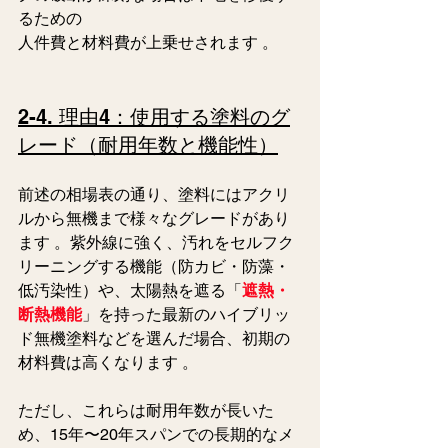
るための
人件費と材料費が上乗せされます 。  
2-4. 理由4：使用する塗料のグ
レード（耐用年数と機能性）
前述の相場表の通り、塗料にはアクリ
ルから無機まで様々なグレードがあり
ます 。紫外線に強く、汚れをセルフク
リーニングする機能（防カビ・防藻・
低汚染性）や、太陽熱を遮る「
遮熱・
断熱機能
」を持った最新のハイブリッ
ド無機塗料などを選んだ場合、初期の
材料費は高くなります 。
ただし、これらは耐用年数が長いた
め、15年〜20年スパンでの長期的なメ