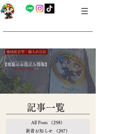
​外壁塗装・屋根塗装 福島県内全域対応
​塗り替え専門店いろことば
​【営業時間】8：00～19：00 日曜日もお問い合わせ可能で
す
​【塗装のお役立ち情報】
​記事一覧
All Posts
（258）
258件の記事
新着お知らせ
（207）
207件の記事