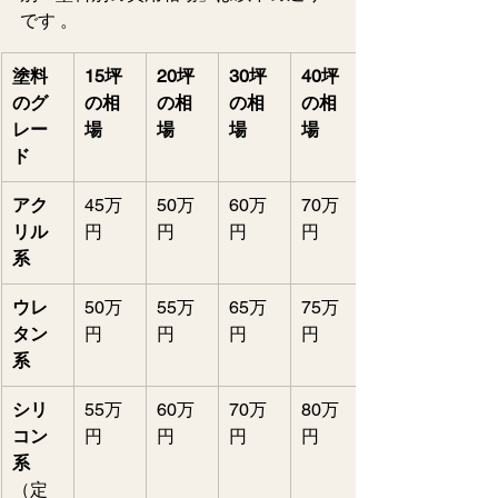
です 。  
塗料
15坪
20坪
30坪
40坪
のグ
の相
の相
の相
の相
レー
場
場
場
場
ド
アク
45万
50万
60万
70万
リル
円   
円   
円   
円   
系
ウレ
50万
55万
65万
75万
タン
円   
円   
円   
円   
系
シリ
55万
60万
70万
80万
コン
円   
円   
円   
円   
系
（定