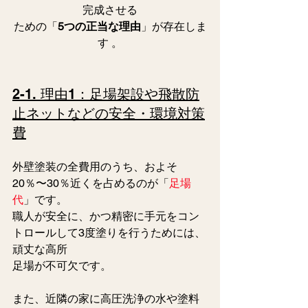
完成させる
ための「
5つの正当な理由
」が存在しま
す 。
2-1. 理由1：足場架設や飛散防
止ネットなどの安全・環境対策
費
外壁塗装の全費用のうち、およそ
20％〜30％近くを占めるのが「
足場
代
」です。
職人が安全に、かつ精密に手元をコン
トロールして3度塗りを行うためには、
頑丈な高所
足場が不可欠です。
また、近隣の家に高圧洗浄の水や塗料