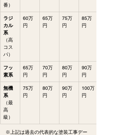
番）
ラジ
60万
65万
75万
85万
カル
円   
円   
円   
円   
系
（高
コス
パ）
フッ
65万
70万
80万
90万
素系
円   
円   
円   
円   
無機
75万
80万
90万
100万
系
円   
円   
円   
円   
（最
高
級）
※上記は過去の代表的な塗装工事デー