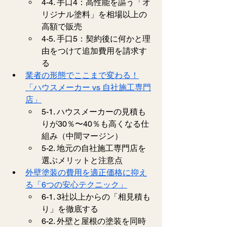
4-4. 手口4：高性能を謳う「オ
リジナル塗料」を相場以上の
高額で販売
4-5. 手口5：契約後に何かと理
由をつけて追加費用を請求す
る
業者の形態でここまで変わる！
「ハウスメーカー vs 自社施工専門
店」
5-1. ハウスメーカーの見積も
りが30％〜40％も高くなる仕
組み（中間マージン）
5-2. 地元の自社施工専門店を
選ぶメリットと注意点
外壁塗装の費用を適正価格に抑え
る「6つの安心テクニック」
6-1. 3社以上からの「相見積も
り」を徹底する
6-2. 外壁と屋根の塗装を同時