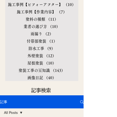
施工事例【ビフォーアフター】
（10）
10件の記事
施工事例【作業内容】
（7）
7件の記事
塗料の種類
（11）
11件の記事
業者の選び方
（10）
10件の記事
雨漏り
（2）
2件の記事
付帯部塗装
（1）
1件の記事
防水工事
（9）
9件の記事
外壁塗装
（12）
12件の記事
屋根塗装
（10）
10件の記事
塗装工事の豆知識
（143）
143件の記事
画像日記
（40）
40件の記事
​記事検索
記事
All Posts