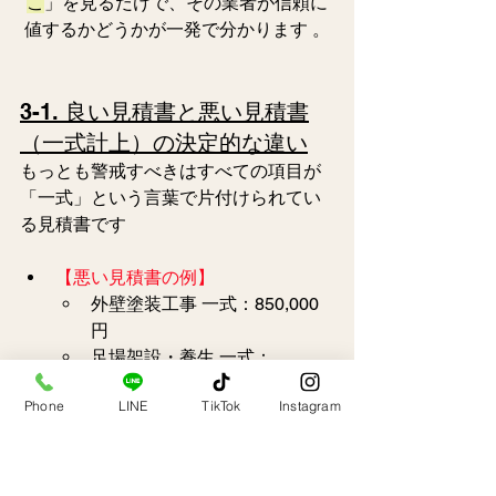
こ
」を見るだけで、その業者が信頼に
値するかどうかが一発で分かります 。
3-1. 良い見積書と悪い見積書
（一式計上）の決定的な違い
もっとも警戒すべきはすべての項目が
「一式」という言葉で片付けられてい
る見積書です  
【悪い見積書の例】
外壁塗装工事 一式：850,000
円
足場架設・養生 一式：
250,000円
Phone
LINE
TikTok
Instagram
合計：1,100,000円
【良い見積書の例】
外壁塗装（中塗り・上塗