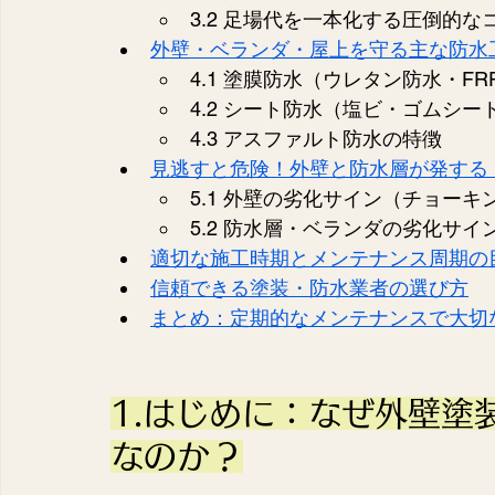
3.2 足場代を一本化する圧倒的
外壁・ベランダ・屋上を守る主な防水
4.1 塗膜防水（ウレタン防水・F
4.2 シート防水（塩ビ・ゴムシー
4.3 アスファルト防水の特徴
見逃すと危険！外壁と防水層が発する
5.1 外壁の劣化サイン（チョー
5.2 防水層・ベランダの劣化サ
適切な施工時期とメンテナンス周期の
信頼できる塗装・防水業者の選び方
まとめ：定期的なメンテナンスで大切
1.はじめに：なぜ外壁塗
なのか？