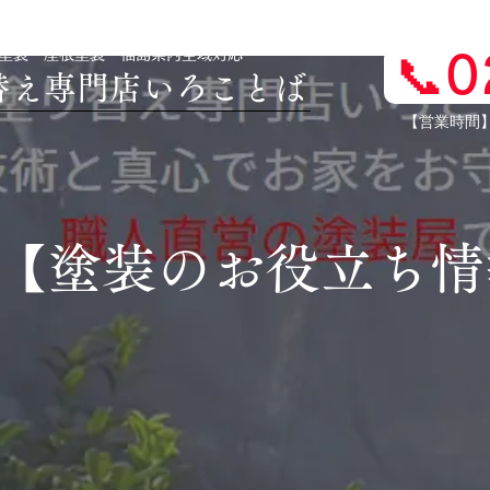
壁塗装・屋根塗装 福島県内全域対応
📞
り替え専門店いろことば
​【営業時間
​【塗装のお役立ち