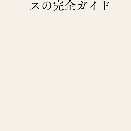
スの完全ガイド
容】
（7）
7件の記事
（11）
11件の記事
（10）
10件の記事
2）
2件の記事
（1）
1件の記事
9）
9件の記事
12）
12件の記事
10）
10件の記事
識
（143）
143件の記事
40）
40件の記事