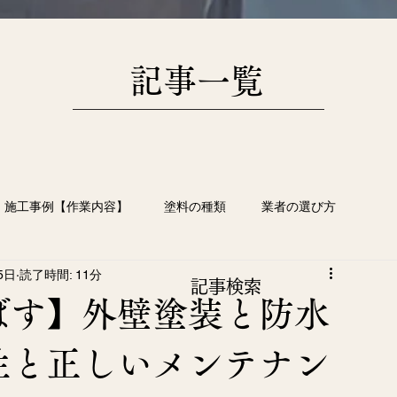
​記事一覧
施工事例【作業内容】
塗料の種類
業者の選び方
5日
読了時間: 11分
根塗装
塗装工事の豆知識
画像日記
​記事検索
ばす】外壁塗装と防水
性と正しいメンテナン