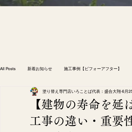
All Posts
新着お知らせ
施工事例【ビフォーアフター】
塗り替え専門店いろことば代表：盛合大翔
6月2
雨漏り
付帯部塗装
防水工事
外壁塗装
屋
【建物の寿命を延
58）
258件の記事
工事の違い・重要
（207）
207件の記事
フター】
（10）
10件の記事