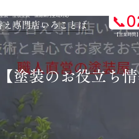
壁塗装・屋根塗装 福島県内全域対応
📞
り替え専門店いろことば
​【営業時間
​【塗装のお役立ち