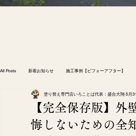
All Posts
新着お知らせ
施工事例【ビフォーアフター】
塗り替え専門店いろことば代表：盛合大翔
5月3
雨漏り
付帯部塗装
防水工事
外壁塗装
屋
【完全保存版】外
56）
256件の記事
悔しないための全
（205）
205件の記事
フター】
（10）
10件の記事