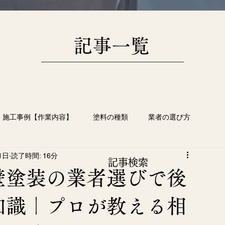
​記事一覧
施工事例【作業内容】
塗料の種類
業者の選び方
1日
読了時間: 16分
根塗装
塗装工事の豆知識
画像日記
​記事検索
壁塗装の業者選びで後
知識｜プロが教える相