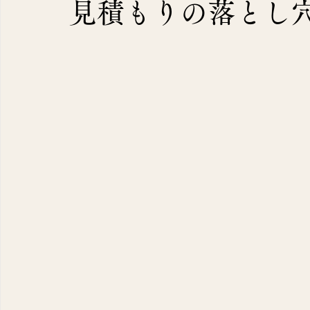
見積もりの落とし
容】
（7）
7件の記事
（11）
11件の記事
（10）
10件の記事
2）
2件の記事
（1）
1件の記事
9）
9件の記事
12）
12件の記事
10）
10件の記事
識
（141）
141件の記事
40）
40件の記事