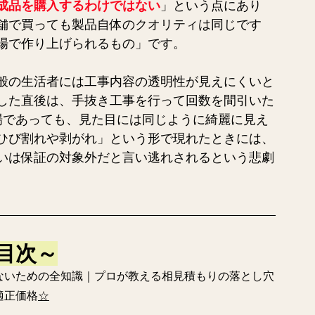
成品を購入するわけではない
」という点にあり
舗で買っても製品自体のクオリティは同じです
場で作り上げられるもの」です。
般の生活者には工事内容の透明性が見えにくいと
した直後は、手抜き工事を行って回数を間引いた
場であっても、見た目には同じように綺麗に見え
ひび割れや剥がれ」という形で現れたときには、
いは保証の対象外だと言
い逃れされるという悲劇
目次～
ないための全知識｜プロが教える相見積もりの落とし穴
適正価格
☆