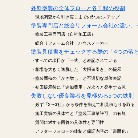
外壁塗装の全体フローと各工程の役割
・現地調査から引き渡しまでの5つのステップ
塗装専門店と総合リフォーム会社の違い、
・塗装工事専門店（自社施工店）
・総合リフォーム会社・ハウスメーカー
塗装見積書をチェックする際の「4つの落
・
すべての項目が「一式」と表記されている
・
相場を大きく逸脱した「大幅値引き」の提示
・
塗装面積の「かさ増し」と不適切な単位表記
・
初回提示後に「追加費用」が次々と発生する罠
失敗しない優良業者を見極める5つの鉄則
・必ず「2〜3社」から条件を揃えて相見積もりを取る
・施工実績の具体性と「塗装工事業許可」の有無
・質問に対する回答の具体性と専門性
・アフターフォローの体制と保証内容の「書面化」