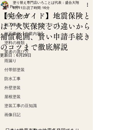
塗り替え専門店いろことば代表：盛合大翔
All Posts
6月11日
読了時間: 16分
【完全ガイド】地震保険と
新着お知らせ
は？火災保険との違いから
施工事例【ビフォーアフター】
施工事例【作業内容】
補償範囲、賢い申請手続き
塗料の種類
のコツまで徹底解説
業者の選び方
更新日：
6月29日
雨漏り
付帯部塗装
防水工事
外壁塗装
屋根塗装
塗装工事の豆知識
画像日記