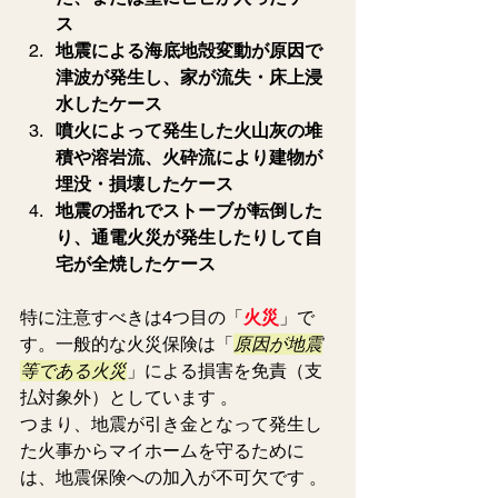
ス
地震による海底地殻変動が原因で
津波が発生し、家が流失・床上浸
水したケース
噴火によって発生した火山灰の堆
積や溶岩流、火砕流により建物が
埋没・損壊したケース
地震の揺れでストーブが転倒した
り、通電火災が発生したりして自
宅が全焼したケース
特に注意すべきは4つ目の「
火災
」で
す。一般的な火災保険は「
原因が地震
等である火災
」による損害を免責（支
払対象外）としています 。
つまり、地震が引き金となって発生し
た火事からマイホームを守るために
は、地震保険への加入が不可欠です 。