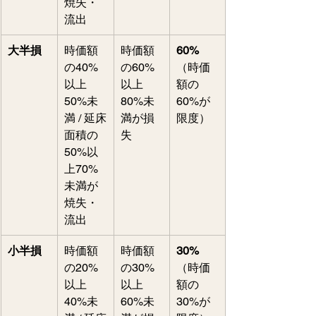
焼失・
流出
大半損
時価額
時価額
60%
の40%
の60%
（時価
以上
以上
額の
50%未
80%未
60%が
満 / 延床
満が損
限度）
面積の
失
50%以
上70%
未満が
焼失・
流出
小半損
時価額
時価額
30%
の20%
の30%
（時価
以上
以上
額の
40%未
60%未
30%が