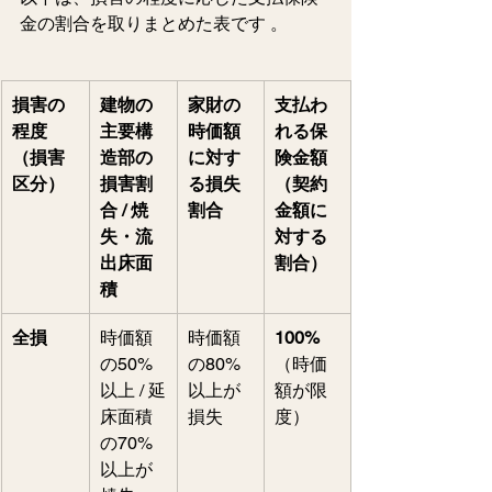
金の割合を取りまとめた表です 。
損害の
建物の
家財の
支払わ
程度
主要構
時価額
れる保
（損害
造部の
に対す
険金額
区分）
損害割
る損失
（契約
合 / 焼
割合
金額に
失・流
対する
出床面
割合）
積
全損
時価額
時価額
100%
の50%
の80%
（時価
以上 / 延
以上が
額が限
床面積
損失
度）
の70%
以上が