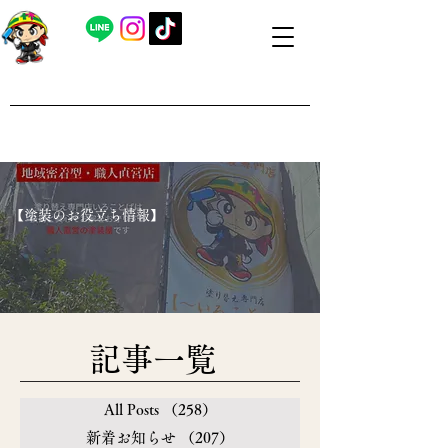
​外壁塗装・屋根塗装 福島県内全域対応
​塗り替え専門店いろことば
​【営業時間】8：00～19：00 日曜日もお問い合わせ可能で
す
​【塗装のお役立ち情報】
​記事一覧
All Posts
（258）
258件の記事
新着お知らせ
（207）
207件の記事