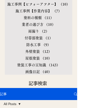
施工事例【ビフォーアフター】
（10）
10件の記事
施工事例【作業内容】
（7）
7件の記事
塗料の種類
（11）
11件の記事
業者の選び方
（10）
10件の記事
雨漏り
（2）
2件の記事
付帯部塗装
（1）
1件の記事
防水工事
（9）
9件の記事
外壁塗装
（12）
12件の記事
屋根塗装
（10）
10件の記事
塗装工事の豆知識
（143）
143件の記事
画像日記
（40）
40件の記事
​記事検索
記事
All Posts