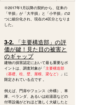
※2017年1月以降の契約から、従来の
「半損」が「大半損」と「小半損」の2
つに細分化され、現在の4区分となりま
した。
3-2. 「主要構造部」の評
価が鍵！見た目の被害と
のギャップ
建物の損害認定において最も重要なポ
イントは、調査対象が「
主要構造部
（基礎、柱、壁、屋根、梁など）
」に
限定されている点です 。
例えば、門扉やフェンス（外構）、車
庫、ベランダ、あるいは給湯器などの
付帯設備がどれほど激しく大破したと