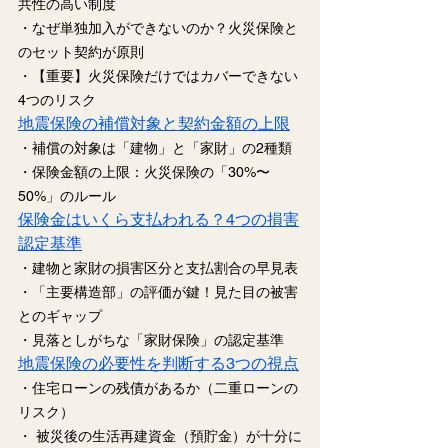
共性の高い制度
・なぜ単独加入ができないのか？火災保険と
のセット契約が原則
・【重要】火災保険だけではカバーできない
4つのリスク
地震保険の補償対象と契約金額の上限
・補償の対象は「建物」と「家財」の2種類
・保険金額の上限：火災保険の「30%〜
50%」のルール
保険金はいくら支払われる？4つの損害
認定基準
・建物と家財の損害区分と支払割合の早見表
・「主要構造部」の評価が鍵！見た目の被害
とのギャップ
・見落としがちな「家財保険」の認定基準
地震保険の必要性を判断する3つの視点
・住宅ローンの残債があるか（二重ローンの
リスク）
・ 被災後の生活再建資金（預貯金）が十分に