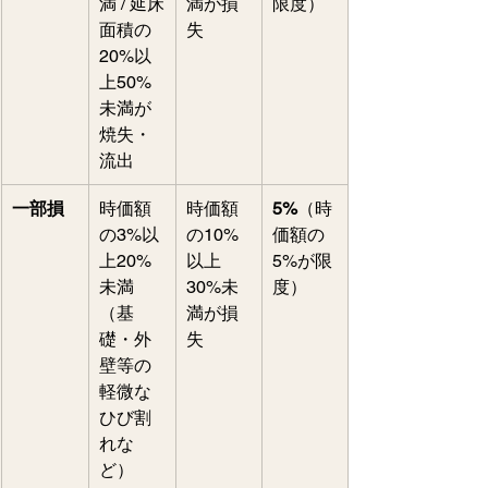
満 / 延床
満が損
限度）
面積の
失
20%以
上50%
未満が
焼失・
流出
一部損
時価額
時価額
5%
（時
の3%以
の10%
価額の
上20%
以上
5%が限
未満
30%未
度）
（基
満が損
礎・外
失
壁等の
軽微な
ひび割
れな
ど）