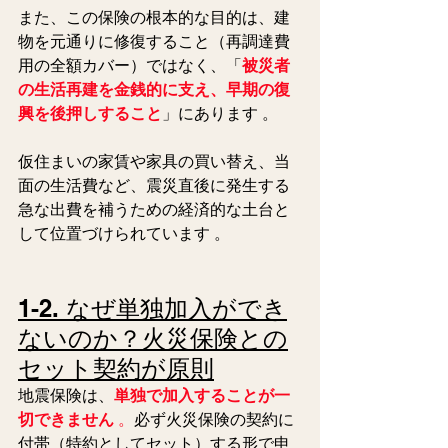
また、この保険の根本的な目的は、建
物を元通りに修復すること（再調達費
用の全額カバー）ではなく、「
被災者
の生活再建を金銭的に支え、早期の復
興を後押しすること
」にあります 。
仮住まいの家賃や家具の買い替え、当
面の生活費など、震災直後に発生する
急な出費を補うための経済的な土台と
して位置づけられています 。
1-2. なぜ単独加入ができ
ないのか？火災保険との
セット契約が原則
地震保険は、
単独で加入することが一
切できません
 。
必ず火災保険の契約に
付帯（特約としてセット）する形で申