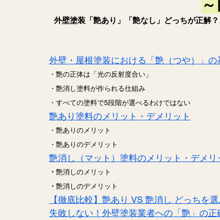
～
外壁塗装「艶あり」「艶なし」どっちが正解？
外壁・屋根塗装における「艶（つや）」の
・艶の正体は「光の反射度合い」
・艶消し塗料が作られる仕組み
・すべての塗料で5段階が選べるわけではない
艶あり塗料のメリット・デメリット
・艶ありのメリット
・艶ありのデメリット
艶消し（マット）塗料のメリット・デメリ
・
艶消しのメリット
・
艶消しのデメリット
【徹底比較】艶あり VS 艶消し どっちを
失敗しない！外壁塗装業者への「艶」の正