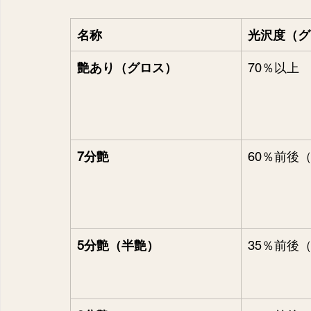
名称
光沢度（グ
艶あり（グロス）
70％以上
7分艶
60％前後（
5分艶（半艶）
35％前後（