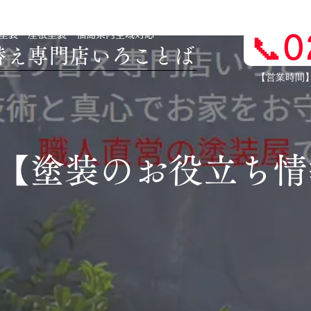
壁塗装・屋根塗装 福島県内全域対応
📞
り替え専門店いろことば
​【営業時間
​【塗装のお役立ち