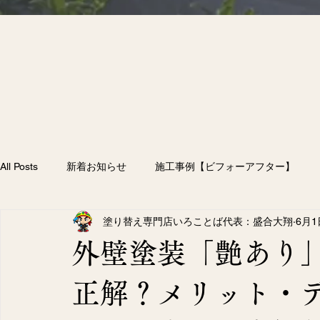
All Posts
新着お知らせ
施工事例【ビフォーアフター】
塗り替え専門店いろことば代表：盛合大翔
6月1
雨漏り
付帯部塗装
防水工事
外壁塗装
屋
外壁塗装「艶あり
58）
258件の記事
正解？メリット・
（207）
207件の記事
フター】
（10）
10件の記事