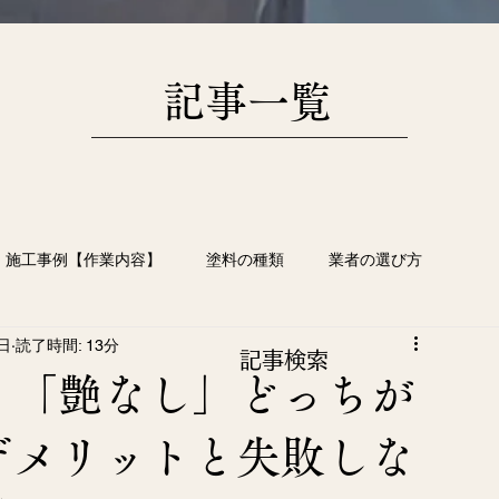
​記事一覧
施工事例【作業内容】
塗料の種類
業者の選び方
日
読了時間: 13分
根塗装
塗装工事の豆知識
画像日記
​記事検索
」「艶なし」どっちが
デメリットと失敗しな