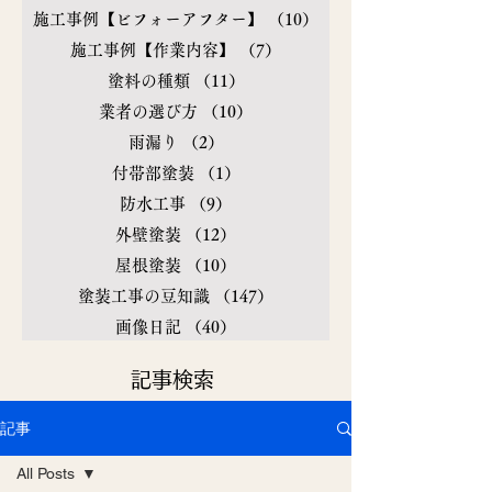
施工事例【ビフォーアフター】
（10）
10件の記事
施工事例【作業内容】
（7）
7件の記事
塗料の種類
（11）
11件の記事
業者の選び方
（10）
10件の記事
雨漏り
（2）
2件の記事
付帯部塗装
（1）
1件の記事
防水工事
（9）
9件の記事
外壁塗装
（12）
12件の記事
屋根塗装
（10）
10件の記事
塗装工事の豆知識
（147）
147件の記事
画像日記
（40）
40件の記事
​記事検索
記事
All Posts