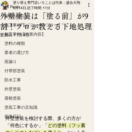
塗り替え専門店いろことば代表：盛合大翔
All Posts
5月14日
読了時間: 11分
外壁塗装は「塗る前」が9
新着お知らせ
割！プロが教える下地処理
施工事例【ビフォーアフター】
施工事例【作業内容】
更新日：
7月4日
塗料の種類
業者の選び方
雨漏り
付帯部塗装
防水工事
外壁塗装
屋根塗装
塗装工事の豆知識
画像日記
外壁塗装を検討する際、多くの方が
「何色にするか」「
どの塗料（フッ素