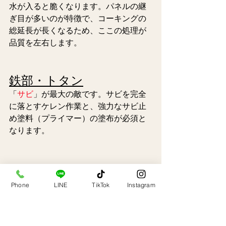
水が入ると脆くなります。パネルの継
ぎ目が多いのが特徴で、コーキングの
総延長が長くなるため、ここの処理が
品質を左右します。
鉄部・トタン
「
サビ
」が最大の敵です。サビを完全
に落とすケレン作業と、強力なサビ止
め塗料（プライマー）の塗布が必須と
なり
ます。
6. 下地処理にかかる
Phone
LINE
TikTok
Instagram
費用と工期の目安