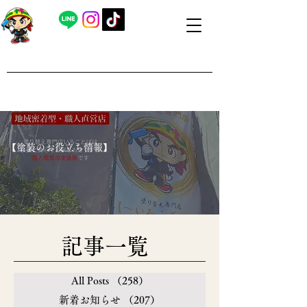
​外壁塗装・屋根塗装 福島県内全域対応
​塗り替え専門店いろことば
​【営業時間】8：00～19：00 日曜日もお問い合わせ可能で
す
​【塗装のお役立ち情報】
​記事一覧
All Posts
（258）
258件の記事
新着お知らせ
（207）
207件の記事