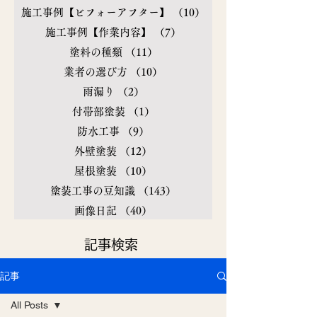
施工事例【ビフォーアフター】
（10）
10件の記事
施工事例【作業内容】
（7）
7件の記事
塗料の種類
（11）
11件の記事
業者の選び方
（10）
10件の記事
雨漏り
（2）
2件の記事
付帯部塗装
（1）
1件の記事
防水工事
（9）
9件の記事
外壁塗装
（12）
12件の記事
屋根塗装
（10）
10件の記事
塗装工事の豆知識
（143）
143件の記事
画像日記
（40）
40件の記事
​記事検索
記事
All Posts