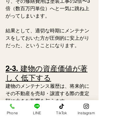
り、その修繕費用は塗装工事の2倍〜3
倍（数百万円単位）へと一気に跳ね上
がってしまいます。
結果として、適切な時期にメンテナン
スをしておいた方が圧倒的に安上がり
だった、ということになります。
2-3. 建物の資産価値が著
しく低下する
建物のメンテナンス履歴は、将来的に
その不動産を売却・譲渡する際の査定
額に大きな影響を与えます。
Phone
LINE
TikTok
Instagram
定期的に適切な外壁塗装が行われ、雨
漏りリスクのない良好なコンディショ
ンが維持されている家は資産価値が高
く評価されます。