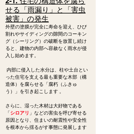
2-1. 住宅の構造体を腐ら
せる「雨漏り」と「害虫
被害」の発生
外壁の塗膜が完全に寿命を迎え、ひび
割れやサイディングの隙間のコーキン
グ（シーリング）の破断を放置し続け
ると、建物の内部へ容赦なく雨水が侵
入し始めます。
 内部に侵入した水分は、柱や土台とい
った住宅を支える最も重要な木部（構
造体）を腐らせる「腐朽（ふきゅ
う）」を引き起こします 。
さらに、湿った木材は大好物である
「
シロアリ
」などの害虫を呼び寄せる
原因となり、住まいの耐震性や安全性
を根本から揺るがす事態に発展します 