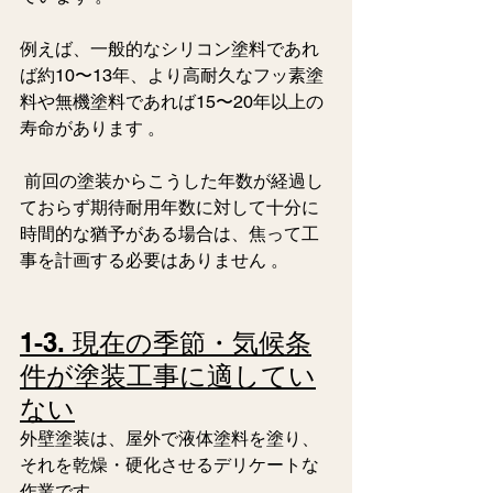
例えば、一般的なシリコン塗料であれ
ば約10〜13年、より高耐久なフッ素塗
料や無機塗料であれば15〜20年以上の
寿命があります 。
 前回の塗装からこうした年数が経過し
ておらず期待耐用年数に対して十分に
時間的な猶予がある場合は、焦って工
事を計画する必要はありません 。  
1-3. 現在の季節・気候条
件が塗装工事に適してい
ない
外壁塗装は、屋外で液体塗料を塗り、
それを乾燥・硬化させるデリケートな
作業です 。