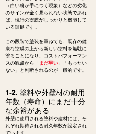
（白い粉が手につく現象）などの劣化
のサインが全く見られない状態であれ
ば、現行の塗膜がしっかりと機能して
いる証拠です 。 
この段階で塗装を重ねても、既存の健
康な塗膜の上から新しい塗料を無駄に
塗ることになり、コストパフォーマン
スの観点から「
まだ早い
」「もったい
ない」と判断されるのが一般的です。  
1-2. 塗料や外壁材の耐用
年数（寿命）にまだ十分
な余裕がある
外壁に使用される塗料や建材には、そ
れぞれ期待される耐久年数が設定され
ています 。