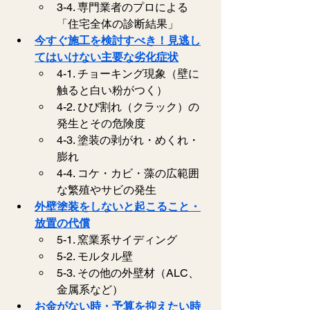
3-4. 専門業者のプロによる
「住宅全体の診断結果」
今すぐ施工を検討すべき！見逃し
てはいけない主要な劣化症状
4-1. チョーキング現象（壁に
触ると白い粉がつく）
4-2. ひび割れ（クラック）の
発生とその危険度
4-3. 塗装の剥がれ・めくれ・
膨れ
4-4. コケ・カビ・藻の広範囲
な繁殖やサビの発生
外壁塗装をしないと起こること・
放置の代償
5-1. 窯業系サイディング
5-2. モルタル壁
5-3. その他の外壁材（ALC、
金属系など）
お金がない時・予算を抑えたい時