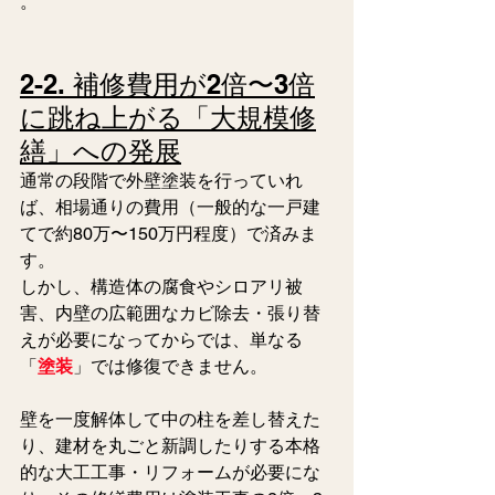
。  
2-2. 補修費用が2倍〜3倍
に跳ね上がる「大規模修
繕」への発展
通常の段階で外壁塗装を行っていれ
ば、相場通りの費用（一般的な一戸建
てで約80万〜150万円程度）で済みま
す。
しかし、構造体の腐食やシロアリ被
害、内壁の広範囲なカビ除去・張り替
えが必要になってからでは、単なる
「
塗装
」では修復できません。
壁を一度解体して中の柱を差し替えた
り、建材を丸ごと新調したりする本格
的な大工工事・リフォームが必要にな