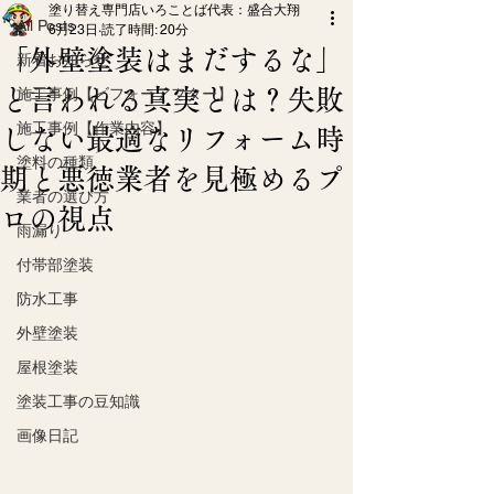
塗り替え専門店いろことば代表：盛合大翔
All Posts
6月23日
読了時間: 20分
「外壁塗装はまだするな」
新着お知らせ
と言われる真実とは？失敗
施工事例【ビフォーアフター】
施工事例【作業内容】
しない最適なリフォーム時
塗料の種類
期と悪徳業者を見極めるプ
業者の選び方
ロの視点
雨漏り
付帯部塗装
防水工事
外壁塗装
屋根塗装
塗装工事の豆知識
画像日記