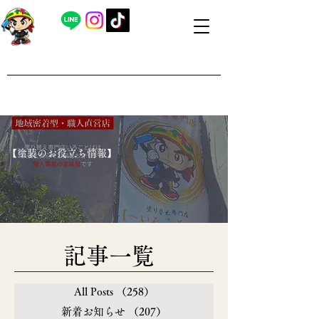
​外壁塗装・屋根塗装 福島県内全域対応
​塗り替え専門店いろことば
​【営業時間】8：00～19：00 日曜日もお問い合わせ可能で
す
​【塗装のお役立ち情報】
​記事一覧
All Posts
（258）
258件の記事
新着お知らせ
（207）
207件の記事