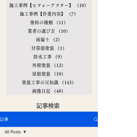
施工事例【ビフォーアフター】
（10）
10件の記事
施工事例【作業内容】
（7）
7件の記事
塗料の種類
（11）
11件の記事
業者の選び方
（10）
10件の記事
雨漏り
（2）
2件の記事
付帯部塗装
（1）
1件の記事
防水工事
（9）
9件の記事
外壁塗装
（12）
12件の記事
屋根塗装
（10）
10件の記事
塗装工事の豆知識
（143）
143件の記事
画像日記
（40）
40件の記事
​記事検索
記事
All Posts