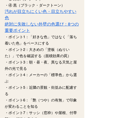
・④ 黒（ブラック・ダークトーン）
汚れが目立ちにくい色・目立ちやすい
色
絶対に失敗しない外壁の色選び：8つの
重要ポイント
・ポイント1：「好きな色」ではなく「落ち
着いた色」をベースにする
・ポイント2：大きめの「塗板（ぬりい
た）」で色を確認する（面積効果の罠）
・ポイント3：朝・昼・夜、異なる天気と屋
外の光で見る
・ポイント4：メーカーの「標準色」から選
ぶ
・ポイント5：近隣の景観・街並みに配慮す
る
・ポイント6：「艶（つや）の有無」で印象
が変わることを知る
・ポイント7：サッシ（窓枠）や屋根、付帯