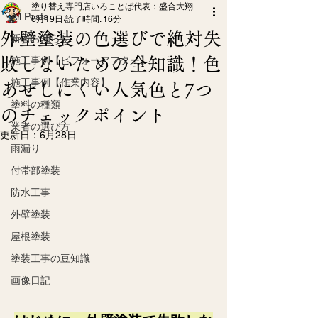
塗り替え専門店いろことば代表：盛合大翔
All Posts
6月19日
読了時間: 16分
外壁塗装の色選びで絶対失
新着お知らせ
敗しないための全知識！色
施工事例【ビフォーアフター】
施工事例【作業内容】
あせしにくい人気色と7つ
塗料の種類
のチェックポイント
業者の選び方
更新日：
6月28日
雨漏り
付帯部塗装
防水工事
外壁塗装
屋根塗装
塗装工事の豆知識
画像日記