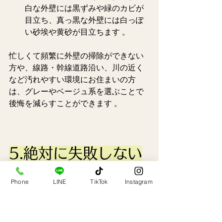
白な外壁には黒ずみや緑のカビが
目立ち、真っ黒な外壁には白っぽ
い砂埃や黄砂が目立ちます 。  
忙しくて頻繁に外壁の掃除ができない
方や、線路・幹線道路沿い、川の近く
など汚れやすい環境にお住まいの方
は、グレーやベージュ系を選ぶことで
後悔を減らすことができます 。  
5.絶対に失敗しない
外壁の色選び：8つ
Phone
LINE
TikTok
Instagram
の重要ポイント
ここからは、実際に外壁の色を決める