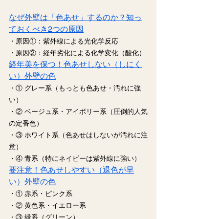
なぜ外壁は「色あせ」するのか？知っ
ておくべき2つの原因
・原因①：紫外線による光化学反応
・原因②：経年劣化による化学変化（酸化）
経年美を保つ！色あせしない（しにく
い）外壁の色
・① グレー系（もっとも色あせ・汚れに強
い）
・② ベージュ系・アイボリー系（圧倒的人気
の定番色）
・③ ホワイト系（色あせはしないが汚れに注
意）
・④ 青系（特にネイビーは紫外線に強い）
要注意！色あせしやすい（退色が早
い）外壁の色
・① 赤系・ピンク系
・② 黄色系・イエロー系
・③ 緑系（グリーン）