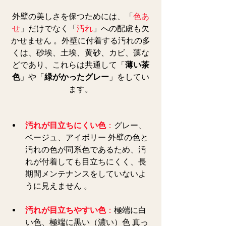
外壁の美しさを保つためには、「
色あ
せ
」だけでなく「
汚れ
」への配慮も欠
かせません 。外壁に付着する汚れの多
くは、砂埃、土埃、黄砂、カビ、藻な
どであり、これらは共通して「
薄い茶
色
」や「
緑がかったグレー
」をしてい
ます。
汚れが目立ちにくい色
：
グレー、
ベージュ、アイボリー 外壁の色と
汚れの色が同系色であるため、汚
れが付着しても目立ちにくく、長
期間メンテナンスをしていないよ
うに見えません 。  
汚れが目立ちやすい色
：
極端に白
い色、極端に黒い（濃い）色 真っ