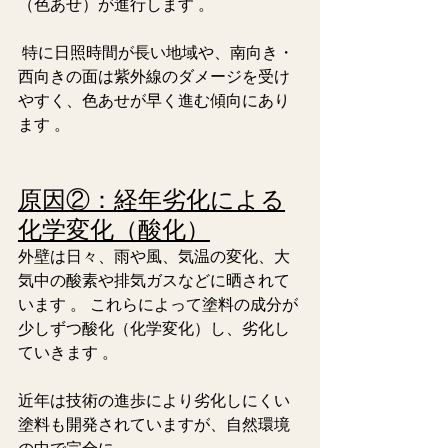
（色あせ）が進行します 。
 特に日照時間が長い地域や、南向き・
西向きの面は紫外線のダメージを受け
やすく、色あせが早く進む傾向にあり
ます 。  
原因②：経年劣化による
化学変化（酸化）
外壁は日々、雨や風、気温の変化、大
気中の酸素や排気
ガスなどに晒されて
います 。 これらによって塗料の成分が
少しずつ酸化（化学変化）し、劣化し
ていきます 。
近年は技術の進歩により劣化しにくい
塗料も開発されていますが、自然環境