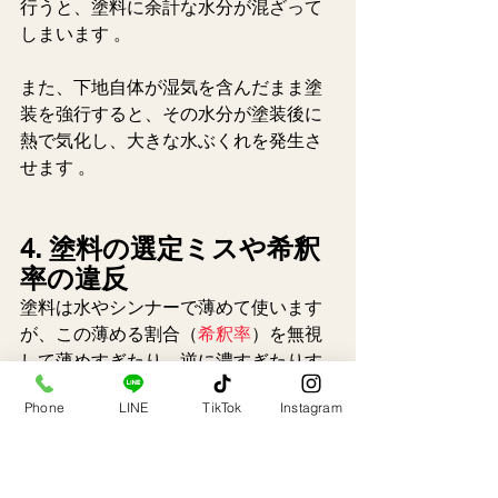
行うと、塗料に余計な水分が混ざって
しまいます 。
また、下地自体が湿気を含んだまま塗
装を強行すると、その水分が塗装後に
熱で気化し、大きな水ぶくれを発生さ
せます 。  
4. 塗料の選定ミスや希釈
率の違反
塗料は水やシンナーで薄めて使います
が、この薄める割合（
希釈率
）を無視
して薄めすぎたり、逆に濃すぎたりす
ると、塗膜の適切な硬化が阻害されま
Phone
LINE
TikTok
Instagram
す 。
また、下地の素材（サイディング、モ
ルタル、コンクリートなど）に合わな