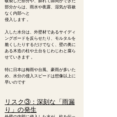
破裂した部分や、膨れて隙間ができた
部分からは、雨水や夜露、湿気が容赦
なく内部へと
侵入します 。 
入した水分は、外壁材であるサイディ
ングボードを反らせたり、モルタルを
脆くしたりするだけでなく、壁の奥に
ある木造の柱や土台をじわじわと腐ら
せていきます 。
特に日本は梅雨や台風、豪雨が多いた
め、水分の侵入スピードは想像以上に
早いのです 
リスク③：深刻な「雨漏
り」の発生
外壁の内部に侵入した水が、柱を伝っ