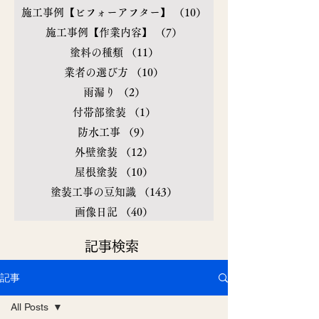
施工事例【ビフォーアフター】
（10）
10件の記事
施工事例【作業内容】
（7）
7件の記事
塗料の種類
（11）
11件の記事
業者の選び方
（10）
10件の記事
雨漏り
（2）
2件の記事
付帯部塗装
（1）
1件の記事
防水工事
（9）
9件の記事
外壁塗装
（12）
12件の記事
屋根塗装
（10）
10件の記事
塗装工事の豆知識
（143）
143件の記事
画像日記
（40）
40件の記事
​記事検索
記事
All Posts