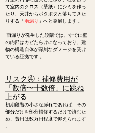
て室内のクロス（壁紙）にシミを作っ
たり、天井からポタポタと落ちてきた
りする「
雨漏り
」へと発展します 。
 雨漏りが発生した段階では、すでに壁
の内部はカビだらけになっており、建
物の構造自体が深刻なダメージを受け
ている証拠です 。  
リスク④：補修費用が
「数倍〜十数倍」に跳ね
上がる
初期段階の小さな膨れであれば、その
部分だけを部分補修するだけで済むた
め、費用は数万円程度で抑えられます 
。