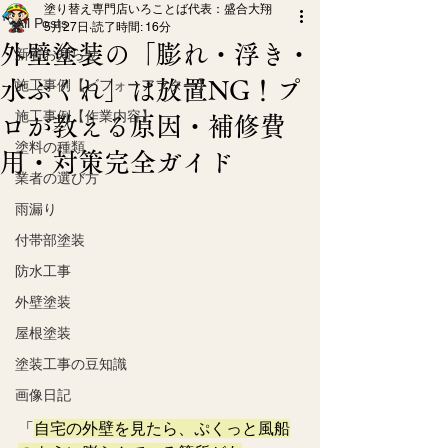
塗り替え専門店いろことば代表：盛合大翔
All Posts
5月27日
読了時間: 16分
外壁塗装の「膨れ・浮き・
新着お知らせ
水ぶくれ」は放置NG！プ
施工事例【ビフォーアフター】
施工事例【作業内容】
ロが教える原因・補修費
塗料の種類
用・対策完全ガイド
業者の選び方
雨漏り
付帯部塗装
防水工事
外壁塗装
屋根塗装
塗装工事の豆知識
画像日記
「
自宅の外壁を見たら、ぷくっと風船