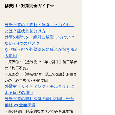
修費用・対策完全ガイド☆
外壁塗装の「膨れ・浮き・水ぶくれ」
とは？症状と見分け方
外壁の膨れを「絶対に放置してはいけ
ない」4つのリスク
なぜ膨らむ？外壁塗装に膨れが起きる2
大原因
・原因①：【塗装後1〜3年で発生】施工業者
の「施工不良」
・原因②：【塗装後10年以上で発生】お住ま
いの「経年劣化・外的要因」
外壁材（サイディング・モルタル）に
よる症状の違い
外壁塗装の膨れ補修の費用相場：部分
補修 vs 全面塗装
・部分補修（限定的なエリアのみを直す場