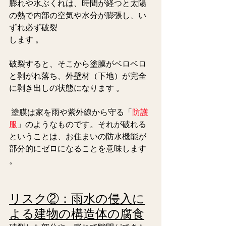
膨れや水ぶくれは、時間が経つと太陽
の熱で内部の空気や水分が膨張し、い
ずれ必ず破裂
します 。
破裂すると、そこから塗膜がベロベロ
と剥がれ落ち、外壁材（下地）が完全
に剥き出しの状態になります 。
 塗膜は家を雨や紫外線から守る「
防護
服
」のようなものです。それが破れる
ということは、お住まいの防水機能が
部分的にゼロになることを意味します 
。  
リスク②：雨水の侵入に
よる建物の構造体の腐食