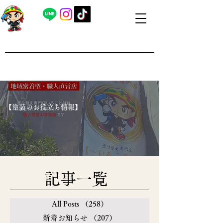
​外壁塗装・屋根塗装 福島県内全域対応
​塗り替え専門店いろことば
​【営業時間】8：00～19：00 日曜日もお問い合わせ可能で
す
​【塗装のお役立ち情報】
​記事一覧
All Posts
（258）
258件の記事
新着お知らせ
（207）
207件の記事