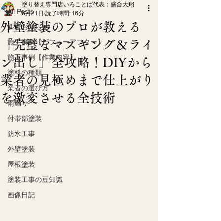
塗り替え専門店いろことば代表：盛合大翔
All Posts
6月21日
読了時間: 16分
外壁塗装のプロが教える
新着お知らせ
「完璧なマスキング＆ライ
施工事例【ビフォーアフター】
施工事例【作業内容】
ン出し」全攻略！DIYから
塗料の種類
業者の見極めまで仕上がり
業者の選び方
を激変させる全技術
雨漏り
付帯部塗装
防水工事
外壁塗装
屋根塗装
塗装工事の豆知識
画像日記