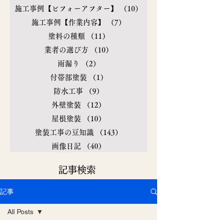
施工事例【ビフォーアフター】
（10）
10件の記事
施工事例【作業内容】
（7）
7件の記事
塗料の種類
（11）
11件の記事
業者の選び方
（10）
10件の記事
雨漏り
（2）
2件の記事
付帯部塗装
（1）
1件の記事
防水工事
（9）
9件の記事
外壁塗装
（12）
12件の記事
屋根塗装
（10）
10件の記事
塗装工事の豆知識
（143）
143件の記事
画像日記
（40）
40件の記事
​記事検索
記事
All Posts