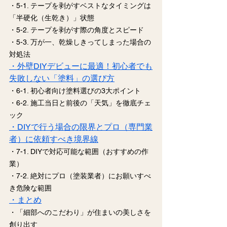
・5-1. テープを剥がすベストなタイミングは
「半硬化（生乾き）」状態
・5-2. テープを剥がす際の角度とスピード
・5-3. 万が一、乾燥しきってしまった場合の
対処法
・外壁DIYデビューに最適！初心者でも
失敗しない「塗料」の選び方
・6-1. 初心者向け塗料選びの3大ポイント
・6-2. 施工当日と前後の「天気」を徹底チェ
ック
・DIYで行う場合の限界とプロ（専門業
者）に依頼すべき境界線
・7-1. DIYで対応可能な範囲（おすすめの作
業）
・7-2. 絶対にプロ（塗装業者）にお願いすべ
き危険な範囲
・まとめ
・「細部へのこだわり」が住まいの美しさを
創り出す