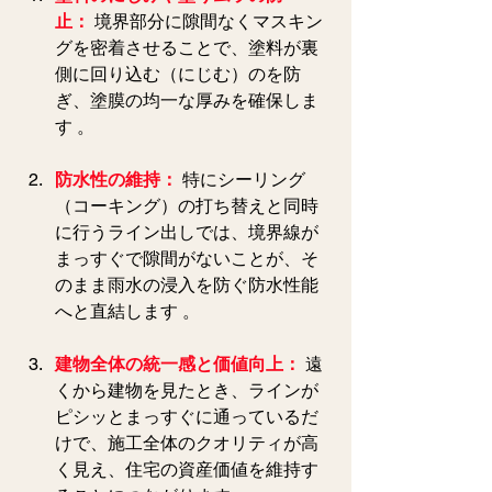
止：
 境界部分に隙間なくマスキン
グを密着させることで、塗料が裏
側に回り込む（にじむ）のを防
ぎ、塗膜の均一な厚みを確保しま
す 。  
防水性の維持：
特にシーリング
（コーキング）の打ち替えと同時
に行うライン出しでは、境界線が
まっすぐで隙間がないことが、そ
のまま雨水の浸入を防ぐ防水性能
へと直結します 。  
建物全体の統一感と価値向上：
遠
くから建物を見たとき、ラインが
ピシッとまっすぐに通っているだ
けで、施工全体のクオリティが高
く見え、住宅の資産価値を維持す