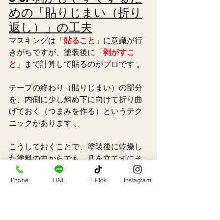
めの「貼りじまい（折り
返し）」の工夫
マスキングは「
貼ること
」に意識が行
きがちですが、塗装後に「
剥がすこ
と
」まで計算して貼るのがプロです 。 
テープの終わり（貼りじまい）の部分
を、内側に少し斜め下に向けて折り曲
げておく（つまみを作る）というテク
ニックがあります 。 
こうしておくことで、塗装後に乾燥し
た塗料の中からでも、爪を立てずにそ
の折り目を引っ張るだけで、手際よく
Phone
LINE
TikTok
Instagram
一気に剥がすことができます 。