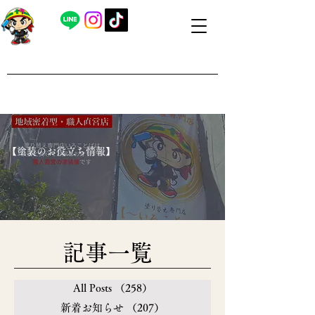
​外壁塗装・屋根塗装 福島県内全域対応
​塗り替え専門店いろことば
​【営業時間】8：00～19：00 日曜日もお問い合わせ可能で
す
​【塗装のお役立ち情報】
​記事一覧
All Posts
（258）
258件の記事
新着お知らせ
（207）
207件の記事