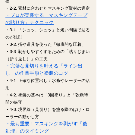
提
・2-2. 素材に合わせたマスキング資材の選定
・プロが実践する「マスキングテープ
の貼り方」テクニック
・3-1. 「シュッ、シュッ」と短い間隔で貼る
のが鉄則
・3-2. 指や道具を使った「徹底的な圧着」
・3-3. 剥がしやすくするための「貼りじまい
（折り返し）」の工夫
・完璧な見切りを叶える「ライン出
し」の作業手順と塗装のコツ
・4-1. 正確な位置出し：水糸やレーザーの活
用
・4-2. 塗装の基本は「3回塗り」と「乾燥時
間の厳守」
・4-3. 境界線（見切り）を塗る際のはけ・ロ
ーラーの動かし方
・最も重要！マスキングを剥がす「後
処理」のタイミング