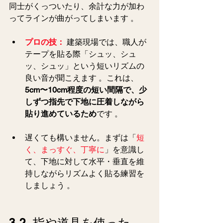
同士がくっついたり、余計な力が加わ
ってラインが曲がってしまいます 。  
プロの技：
 建築現場では、職人が
テープを貼る際「シュッ、シュ
ッ、シュッ」という短いリズムの
良い音が聞こえます 。これは、
5cm〜10cm程度の短い間隔で、少
しずつ指先で下地に圧着しながら
貼り進めているため
です 。  
遅くても構いません。まずは「
短
く、まっすぐ、丁寧に
」を意識し
て、下地に対して水平・垂直を維
持しながらリズムよく貼る練習を
しましょう 。  
3-2. 指や道具を使った