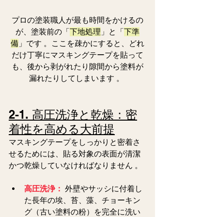
プロの塗装職人が最も時間をかけるの
が、塗装前の「
下地処理
」と「
下準
備
」です 。ここを疎かにすると、どれ
だけ丁寧にマスキングテープを貼って
も、後から剥がれたり隙間から塗料が
漏れたりしてしまいます 。 
2-1. 高圧洗浄と乾燥：密
着性を高める大前提
マスキングテープをしっかりと密着さ
せるためには、貼る対象の表面が清潔
かつ乾燥していなければなりません 。  
高圧洗浄：
 外壁やサッシに付着し
た長年の埃、苔、藻、チョーキン
グ（古い塗料の粉）を完全に洗い