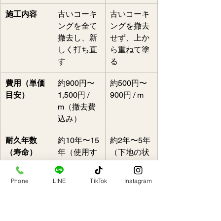
施工内容
古いコーキ
古いコーキ
ングを全て
ングを撤去
撤去し、新
せず、上か
しく打ち直
ら重ねて塗
す
る   
費用（単価
約900円〜
約500円〜
目安）
1,500円 / 
900円 / m
m（撤去費
込み）
耐久年数
約10年〜15
約2年〜5年
（寿命）
年（使用す
（下地の状
る材料によ
態に強く依
る）
存）
Phone
LINE
TikTok
Instagram
防水性の信
非常に高い
低〜中（適
頼度
（確実な防
切な場所で