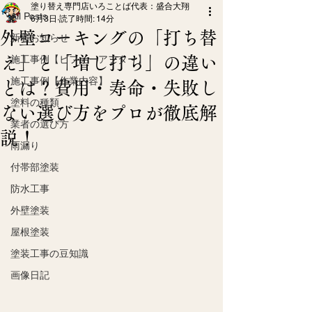
塗り替え専門店いろことば代表：盛合大翔
All Posts
6月3日
読了時間: 14分
外壁コーキングの「打ち替
新着お知らせ
え」と「増し打ち」の違い
施工事例【ビフォーアフター】
施工事例【作業内容】
とは？費用・寿命・失敗し
塗料の種類
ない選び方をプロが徹底解
業者の選び方
説！
雨漏り
付帯部塗装
防水工事
外壁塗装
屋根塗装
塗装工事の豆知識
画像日記