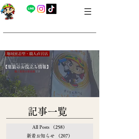
​外壁塗装・屋根塗装 福島県内全域対応
​塗り替え専門店いろことば
​【営業時間】8：00～19：00 日曜日もお問い合わせ可能で
す
​【塗装のお役立ち情報】
​記事一覧
All Posts
（258）
258件の記事
新着お知らせ
（207）
207件の記事