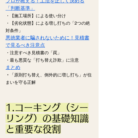
プロが教える！工法を正しく決める
「判断基準」
・【施工場所】による使い分け
・【劣化状態】による増し打ちの「2つの絶
対条件」
悪徳業者に騙されないために！見積書
で見るべき注意点
・注意すべき見積書の「罠」
・最も悪質な「打ち替え詐欺」に注意
まとめ
・
「原則打ち替え、例外的に増し打ち」が住
まいを守る正解
1.コーキング（シー
リング）の基礎知識
と重要な役割