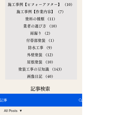
施工事例【ビフォーアフター】
（10）
10件の記事
施工事例【作業内容】
（7）
7件の記事
塗料の種類
（11）
11件の記事
業者の選び方
（10）
10件の記事
雨漏り
（2）
2件の記事
付帯部塗装
（1）
1件の記事
防水工事
（9）
9件の記事
外壁塗装
（12）
12件の記事
屋根塗装
（10）
10件の記事
塗装工事の豆知識
（143）
143件の記事
画像日記
（40）
40件の記事
​記事検索
記事
All Posts