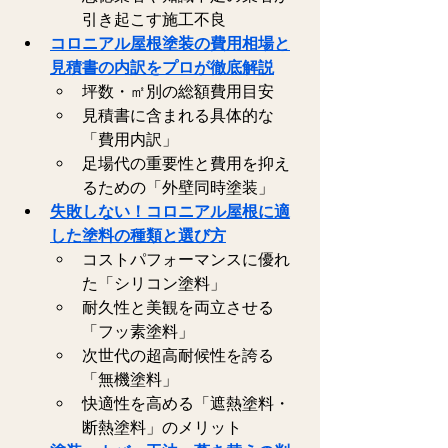
引き起こす施工不良   
コロニアル屋根塗装の費用相場と
見積書の内訳をプロが徹底解説
坪数・㎡別の総額費用目安   
見積書に含まれる具体的な
「費用内訳」   
足場代の重要性と費用を抑え
るための「外壁同時塗装」   
失敗しない！コロニアル屋根に適
した塗料の種類と選び方
コストパフォーマンスに優れ
た「シリコン塗料」   
耐久性と美観を両立させる
「フッ素塗料」   
次世代の超高耐候性を誇る
「無機塗料」   
快適性を高める「遮熱塗料・
断熱塗料」のメリット   