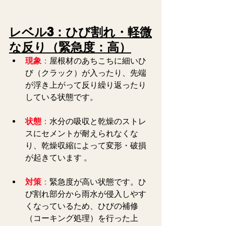
レベル3：ひび割れ・軽微
な反り（緊急度：高）
現象
：
屋根材のあちこちに細いひ
び（クラック）が入ったり、先端
が浮き上がって反り繰り返ったり
している状態です。
状態
：
水分の吸収と乾燥のストレ
スにセメントが耐えられなくな
り、乾燥収縮によって変形・破損
が起きています 。
対策
：
緊急度が高い状態です。ひ
び割れ部分から雨水が侵入しやす
くなっているため、ひびの補修
（コーキング処理）を行った上