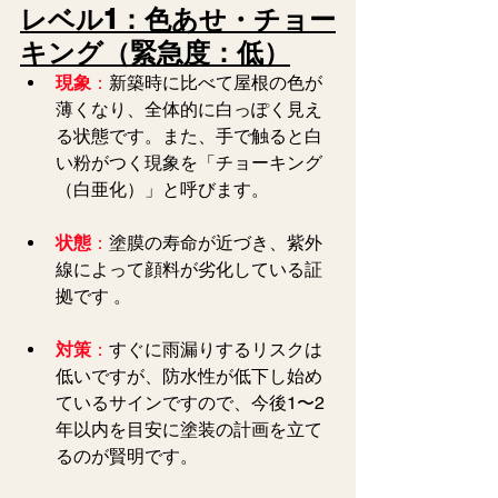
レベル1：色あせ・チョー
キング（緊急度：低）
現象
：
新築時に比べて屋根の色が
薄くなり、全体的に白っぽく見え
る状態です。また、手で触ると白
い粉がつく現象を「チョーキング
（白亜化）」と呼びます。
状態
：
塗膜の寿命が近づき、紫外
線によって顔料が劣化している証
拠です 。
対策
：
すぐに雨漏りするリスクは
低いですが、防水性が低下し始め
ているサインですので、今後1〜2
年以内を目安に塗装の計画を立て
るのが賢明です。