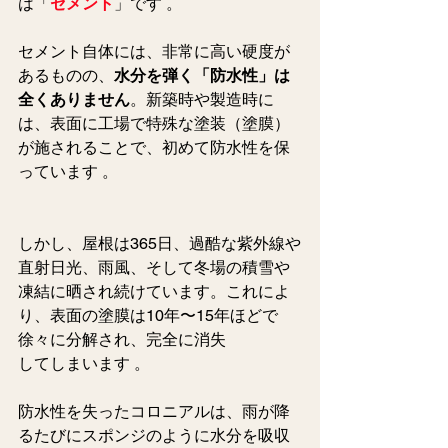
は「
セメント
」です 。
セメント自体には、非常に高い硬度が
あるものの、
水分を弾く「防水性」は
全くありません
。新築時や製造時に
は、表面に工場で特殊な塗装（塗膜）
が施されることで、初めて防水性を保
っています 。  
しかし、屋根は365日、過酷な紫外線や
直射日光、雨風、そして冬場の積雪や
凍結に晒され続けています。これによ
り、表面の塗膜は10年〜15年ほどで
徐々に分解され、完全に消失
してしまいます 。
防水性を失ったコロニアルは、雨が降
るたびにスポンジのように水分を吸収