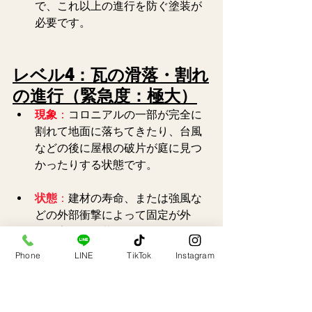
で、これ以上の進行を防ぐ塗装が
必要です。
レベル4：瓦の滑落・割れ
の進行（緊急度：極大）
現象
：
コロニアルの一部が完全に
割れて地面に落ちてきたり、台風
などの後に屋根の破片が庭に見つ
かったりする状態です。
状態
：
建材の寿命、または強風な
どの外部衝撃によって固定が外
れ、完全に脱落しています 。  
Phone
LINE
TikTok
Instagram
対策
：
非常に危険です。滑落した
部分は下地（防水シート）が露出
している可能性が高く、放置すれ