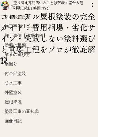
塗り替え専門店いろことば代表：盛合大翔
All Posts
7月3日
読了時間: 19分
コロニアル屋根塗装の完全
新着お知らせ
ガイド：費用相場・劣化サ
施工事例【ビフォーアフター】
施工事例【作業内容】
イン・失敗しない塗料選び
塗料の種類
と重要工程をプロが徹底解
業者の選び方
説
雨漏り
付帯部塗装
防水工事
外壁塗装
屋根塗装
塗装工事の豆知識
画像日記