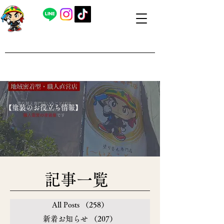
​外壁塗装・屋根塗装 福島県内全域対応
​塗り替え専門店いろことば
​【営業時間】8：00～19：00 日曜日もお問い合わせ可能で
す
​【塗装のお役立ち情報】
​記事一覧
All Posts
（258）
258件の記事
新着お知らせ
（207）
207件の記事