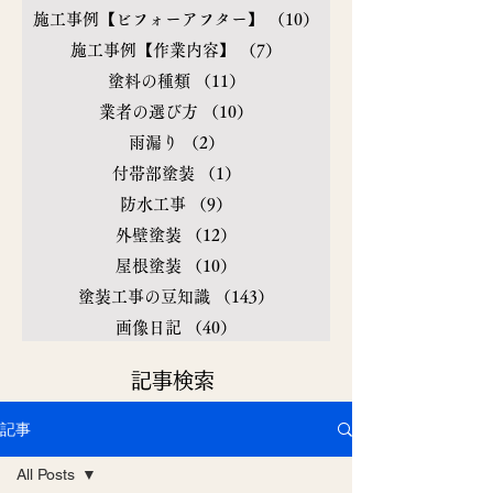
施工事例【ビフォーアフター】
（10）
10件の記事
施工事例【作業内容】
（7）
7件の記事
塗料の種類
（11）
11件の記事
業者の選び方
（10）
10件の記事
雨漏り
（2）
2件の記事
付帯部塗装
（1）
1件の記事
防水工事
（9）
9件の記事
外壁塗装
（12）
12件の記事
屋根塗装
（10）
10件の記事
塗装工事の豆知識
（143）
143件の記事
画像日記
（40）
40件の記事
​記事検索
記事
All Posts