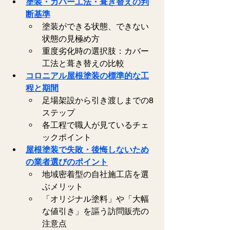
塗装・カバー工法・葺き替えの判
断基準
塗装ができる状態、できない
状態の見極め方   
重度劣化時の選択肢：カバー
工法と葺き替えの比較   
コロニアル屋根塗装の標準的な工
程と期間
足場架設から引き渡しまでの8
ステップ   
各工程で職人が見ているチェ
ックポイント   
屋根塗装で失敗・後悔しないため
の業者選びのポイント
地域密着型の自社施工店を選
ぶメリット
「オリジナル塗料」や「大幅
な値引き」を謳う訪問販売の
注意点   