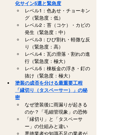
化サイン5選と緊急度
レベル1：色あせ・チョーキン
グ（緊急度：低）   
レベル2：苔（コケ）・カビの
発生（緊急度：中）   
レベル3：ひび割れ・軽微な反
り（緊急度：高）   
レベル4：瓦の滑落・割れの進
行（緊急度：極大）   
レベル5：棟板金の浮き・釘の
抜け（緊急度：極大）   
塗装の成否を分ける最重要工程
「縁切り（タスペーサー）」の秘
密
なぜ塗装後に雨漏りが起きる
のか？「毛細管現象」の恐怖   
「縁切り」と「タスペーサ
ー」の仕組みと違い   
悪徳業者や知識不足の業者が