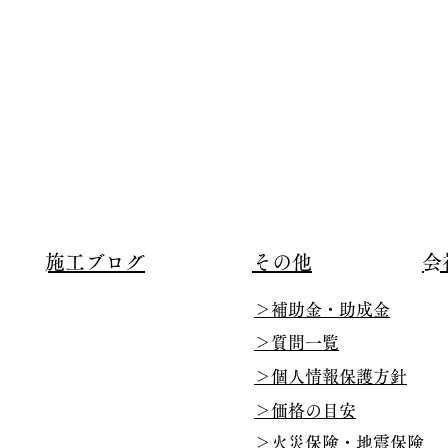
​施工ブログ
​その他
​
​＞補助金・助成金
​＞質問一覧
​＞個人情報保護方針
​＞価格の目安
​＞火災保険・地震保険