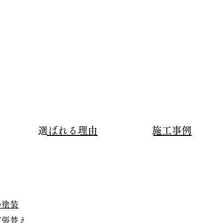
​選ばれる理由
​施工事例
の塗装
グ張替え