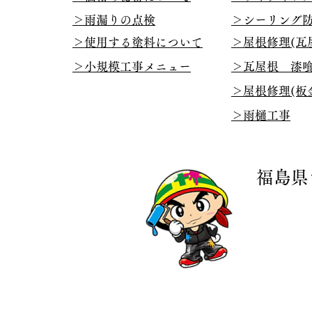
​
​＞雨漏りの点検
​＞シーリング
​＞使用する塗料について
​＞屋根修理(瓦
​＞小規模工事メニュー
​＞瓦屋根 漆
​＞屋根修理(板
​＞雨樋工事
福島県