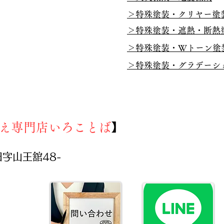
​＞特殊塗装・クリヤー塗
​＞特殊塗装・遮熱・断熱
​＞特殊塗装・Wトーン塗
​＞特殊塗装・グラデーシ
え専門店いろことば
】
田字山王舘48-