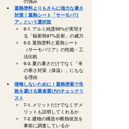
の強み
遮熱塗料よりもさらに強力な暑さ
対策！遮熱シート「サーモバリ
ア」という選択肢
6-1. アルミ純度99%が実現す
る「輻射熱97%反射」の威力
6-2. 遮熱塗料と遮熱シート
（サーモバリア）の性能・工
法比較
6-3. 夏の暑さだけでなく「冬
の寒さ対策（保温）」にもな
る理由
後悔しないために！遮熱塗装で失
敗を避ける業者選びのチェックリ
スト
7-1. メリットだけでなくデメ
リットも説明してくれるか
7-2. 建物の構造や断熱状況を
事前に調査しているか