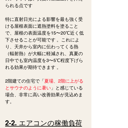
られる点です 
特に直射日光による影響を最も強く受
ける屋根表面に遮熱塗料を塗ること
で、屋根の表面温度を15〜20℃近く低
下させることが可能です 。これによ
り、天井から室内に伝わってくる熱
（輻射熱）が大幅に軽減され、真夏の
日中でも室内温度を3〜5℃程度下げら
れる効果が期待できます 。
2階建ての住宅で「
夏場、2階に上がる
とサウナのように暑い
」と感じている
場合、非常に高い改善効果が見込めま
す。  
2-2. エアコンの稼働負荷