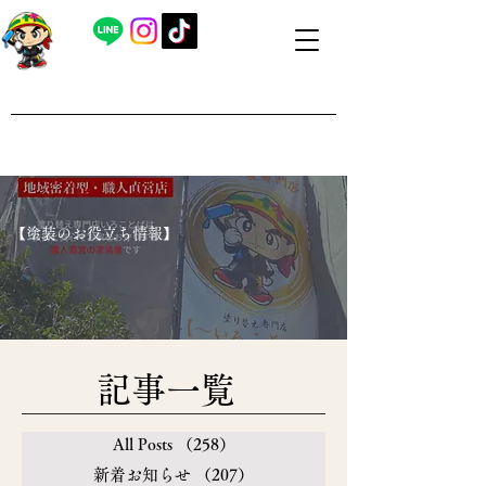
​外壁塗装・屋根塗装 福島県内全域対応
​塗り替え専門店いろことば
​【営業時間】8：00～19：00 日曜日もお問い合わせ可能で
す
​【塗装のお役立ち情報】
​記事一覧
All Posts
（258）
258件の記事
新着お知らせ
（207）
207件の記事