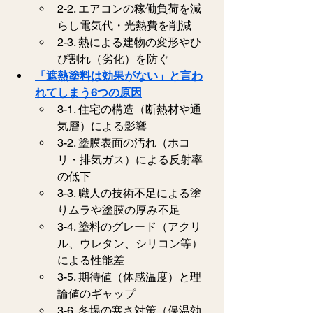
2-2. エアコンの稼働負荷を減
らし電気代・光熱費を削減
2-3. 熱による建物の変形やひ
び割れ（劣化）を防ぐ
「遮熱塗料は効果がない」と言わ
れてしまう6つの原因
3-1. 住宅の構造（断熱材や通
気層）による影響
3-2. 塗膜表面の汚れ（ホコ
リ・排気ガス）による反射率
の低下
3-3. 職人の技術不足による塗
りムラや塗膜の厚み不足
3-4. 塗料のグレード（アクリ
ル、ウレタン、シリコン等）
による性能差
3-5. 期待値（体感温度）と理
論値のギャップ
3-6. 冬場の寒さ対策（保温効