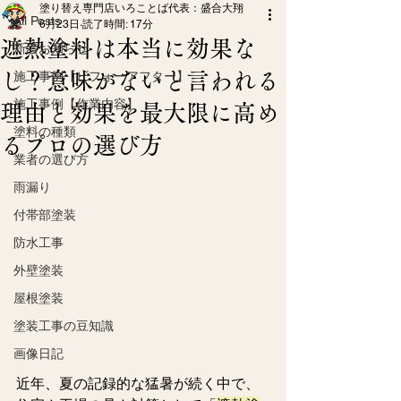
塗り替え専門店いろことば代表：盛合大翔
All Posts
6月23日
読了時間: 17分
遮熱塗料は本当に効果な
新着お知らせ
し？意味がないと言われる
施工事例【ビフォーアフター】
施工事例【作業内容】
理由と効果を最大限に高め
塗料の種類
るプロの選び方
業者の選び方
雨漏り
付帯部塗装
防水工事
外壁塗装
屋根塗装
塗装工事の豆知識
画像日記
近年、夏の記録的な猛暑が続く中で、