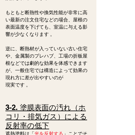
もともと断熱性や換気性能が非常に高
い最新の注文住宅などの場合、屋根の
表面温度を下げても、室温に与える影
響が少なくなります 。
逆に、断熱材が入っていない古い住宅
や、金属製のプレハブ、工場の折板屋
根などでは劇的な効果を体感できます
が、一般住宅では構造によって効果の
現れ方に差が出やすいのが
現実です 。  
3-2. 塗膜表面の汚れ（ホ
コリ・排気ガス）による
反射率の低下
遮熱塗料は「
光を反射する
」ことでそ