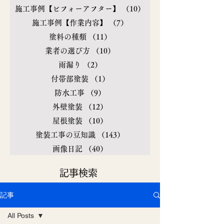
施工事例【ビフォーアフター】
（10）
10件の記事
施工事例【作業内容】
（7）
7件の記事
塗料の種類
（11）
11件の記事
業者の選び方
（10）
10件の記事
雨漏り
（2）
2件の記事
付帯部塗装
（1）
1件の記事
防水工事
（9）
9件の記事
外壁塗装
（12）
12件の記事
屋根塗装
（10）
10件の記事
塗装工事の豆知識
（143）
143件の記事
画像日記
（40）
40件の記事
​記事検索
記事
All Posts