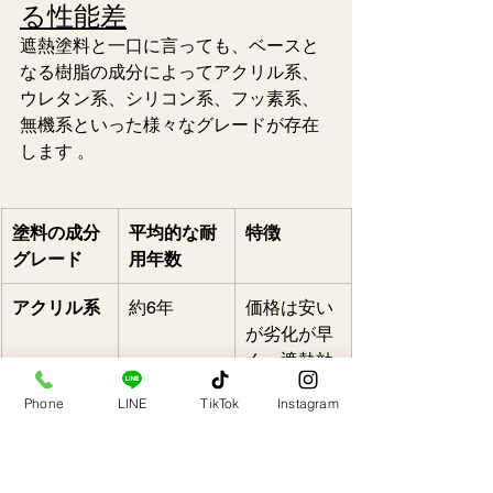
る性能差
遮熱塗料と一口に言っても、ベースと
なる樹脂の成分によってアクリル系、
ウレタン系、シリコン系、フッ素系、
無機系といった様々なグレードが存在
します 。  
塗料の成分
平均的な耐
特徴
グレード
用年数
アクリル系
約6年   
価格は安い
が劣化が早
く、遮熱効
果も早期に
Phone
LINE
TikTok
Instagram
低下しやす
い。
ウレタン系
約8〜10年 
コストパフ