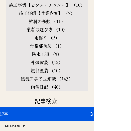
施工事例【ビフォーアフター】
（10）
10件の記事
施工事例【作業内容】
（7）
7件の記事
塗料の種類
（11）
11件の記事
業者の選び方
（10）
10件の記事
雨漏り
（2）
2件の記事
付帯部塗装
（1）
1件の記事
防水工事
（9）
9件の記事
外壁塗装
（12）
12件の記事
屋根塗装
（10）
10件の記事
塗装工事の豆知識
（143）
143件の記事
画像日記
（40）
40件の記事
​記事検索
記事
All Posts