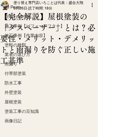
塗り替え専門店いろことば代表：盛合大翔
All Posts
5月26日
読了時間: 18分
【完全解説】屋根塗装の
新着お知らせ
「タスペーサー」とは？必
施工事例【ビフォーアフター】
施工事例【作業内容】
要性・メリット・デメリッ
塗料の種類
トと雨漏りを防ぐ正しい施
業者の選び方
工基準
雨漏り
付帯部塗装
防水工事
外壁塗装
屋根塗装
塗装工事の豆知識
画像日記