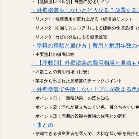
・【危険度レベル別】外壁の劣化サイン
・外壁塗装をしないとどうなる？放置する
・リスク1：修繕費用が膨れ上がる（経済的リスク）
・リスク2：雨漏りとシロアリによる建物の倒壊危機（
・リスク3：カビの発生による健康被害
・塗料の種類と選び方｜費用と耐用年数の
・主要塗料の徹底比較
・【坪数別】外壁塗装の費用相場と見積も
・坪数ごとの費用相場（目安）
・業者から出された見積書のチェックポイント
・外壁塗装で失敗しない！プロが教える色
・ポイント①：「面積効果」の罠を知る
・ポイント②：汚れが目立ちにくい色、目立ちやすい
・ポイント③：周囲の景観や近隣の住宅との調和
・まとめ
・信頼できる優良業者を選んで、大切な我が家を長持