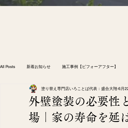
All Posts
新着お知らせ
施工事例【ビフォーアフター】
塗り替え専門店いろことば代表：盛合大翔
6月2
雨漏り
付帯部塗装
防水工事
外壁塗装
屋
外壁塗装の必要性
58）
258件の記事
場｜家の寿命を延
（207）
207件の記事
フター】
（10）
10件の記事