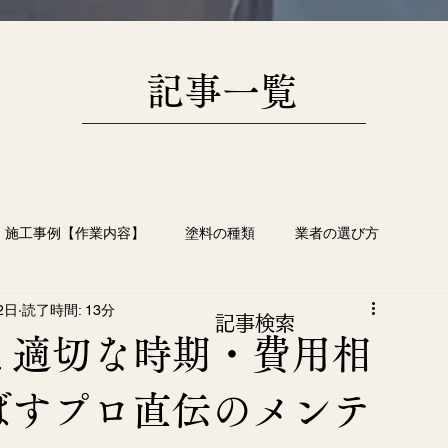
​記事一覧
施工事例【作業内容】
塗料の種類
業者の選び方
2日
読了時間: 13分
根塗装
塗装工事の豆知識
画像日記
​記事検索
と適切な時期・費用相
ばすプロ直伝のメンテ