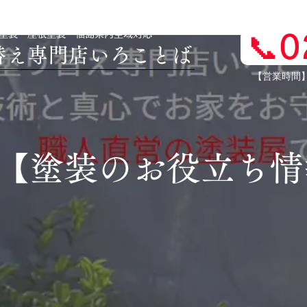
壁塗装・屋根塗装 福島県内全域対応
📞
り替え専門店いろことば
​【営業時間
​【塗装のお役立ち