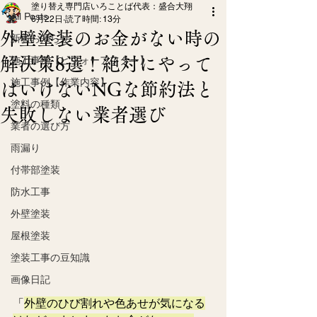
塗り替え専門店いろことば代表：盛合大翔
All Posts
6月22日
読了時間: 13分
外壁塗装のお金がない時の
新着お知らせ
解決策8選！絶対にやって
施工事例【ビフォーアフター】
施工事例【作業内容】
はいけないNGな節約法と
塗料の種類
失敗しない業者選び
業者の選び方
雨漏り
付帯部塗装
防水工事
外壁塗装
屋根塗装
塗装工事の豆知識
画像日記
「
外壁のひび割れや色あせが気になる