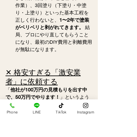
作業）、3回塗り（下塗り・中塗
り・上塗り）といった基本工程を
正しく行わないと、
1〜2年で塗装
がベリベリと剥がれてきます。
 結
局、プロにやり直してもらうこと
になり、最初のDIY費用と剥離費用
が無駄になります。
✕ 格安すぎる「激安業
者」に依頼する
「
他社が100万円の見積もりを出す中
で、50万円でやります！
」というよう
な、相場から
大きくかけ離れた激安業者には裏があ
Phone
LINE
TikTok
Instagram
ります。 彼らは利益を出すために、以
下のような手抜き工事を行う可能性が
非常に高いです。