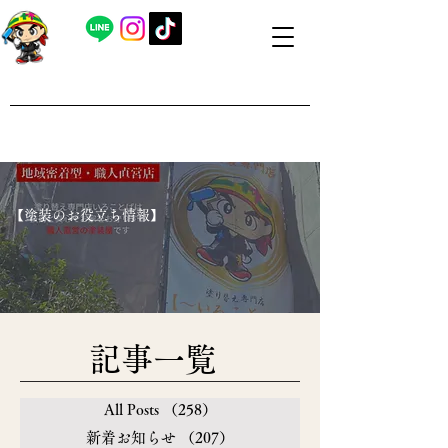
​外壁塗装・屋根塗装 福島県内全域対応
​塗り替え専門店いろことば
​【営業時間】8：00～19：00 日曜日もお問い合わせ可能で
す
​【塗装のお役立ち情報】
​記事一覧
All Posts
（258）
258件の記事
新着お知らせ
（207）
207件の記事