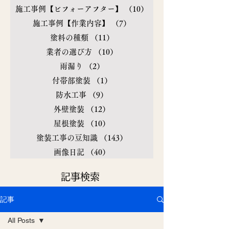
施工事例【ビフォーアフター】
（10）
10件の記事
施工事例【作業内容】
（7）
7件の記事
塗料の種類
（11）
11件の記事
業者の選び方
（10）
10件の記事
雨漏り
（2）
2件の記事
付帯部塗装
（1）
1件の記事
防水工事
（9）
9件の記事
外壁塗装
（12）
12件の記事
屋根塗装
（10）
10件の記事
塗装工事の豆知識
（143）
143件の記事
画像日記
（40）
40件の記事
​記事検索
記事
All Posts