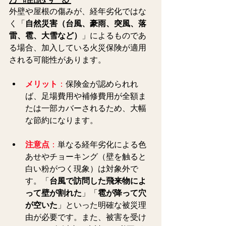
外壁や屋根の傷みが、経年劣化ではな
く「
自然災害（台風、豪雨、突風、落
雷、雹、大雪など）
」によるものであ
る場合、加入している火災保険が適用
される可能性があります。
メリット
：
保険金が認められれ
ば、足場費用や補修費用が全額ま
たは一部カバーされるため、大幅
な節約になります。
注意点
：
単なる経年劣化による色
あせやチョーキング（壁を触ると
白い粉がつく現象）は対象外で
す。「
台風で訪問した飛来物によ
って壁が割れた
」「
雹が降って穴
が空いた
」といった明確な被災理
由が必要です。また、被害を受け