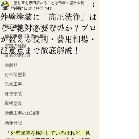
塗り替え専門店いろことば代表：盛合大翔
All Posts
6月21日
読了時間: 14分
外壁塗装に「高圧洗浄」は
新着お知らせ
なぜ絶対必要なのか？プロ
施工事例【ビフォーアフター】
施工事例【作業内容】
が教える役割・費用相場・
塗料の種類
注意点まで徹底解説！
業者の選び方
雨漏り
付帯部塗装
防水工事
外壁塗装
屋根塗装
塗装工事の豆知識
画像日記
「
外壁塗装を検討しているけれど、見