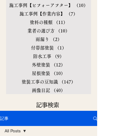
施工事例【ビフォーアフター】
（10）
10件の記事
施工事例【作業内容】
（7）
7件の記事
塗料の種類
（11）
11件の記事
業者の選び方
（10）
10件の記事
雨漏り
（2）
2件の記事
付帯部塗装
（1）
1件の記事
防水工事
（9）
9件の記事
外壁塗装
（12）
12件の記事
屋根塗装
（10）
10件の記事
塗装工事の豆知識
（147）
147件の記事
画像日記
（40）
40件の記事
​記事検索
記事
All Posts