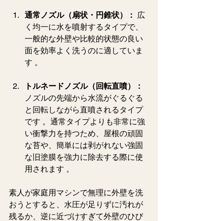
通常ノズル（扇状・円錐状）：
 広
く均一に水を噴射するタイプで、
一般的な外壁や比較的状態の良い
面を効率よく洗うのに適していま
す 。  
トルネードノズル（回転直噴）：
ノズルの先端から水流がぐるぐる
と回転しながら直噴されるタイプ
です 。通常タイプよりも非常に強
い衝撃力を持つため、屋根の頑固
な苔や、簡単には剥がれない強固
な旧塗膜を強力に除去する際に使
用されます 。  
素人が家庭用マシンで無理に外壁を洗
おうとすると、水圧が足りずに汚れが
残るか、逆に近づけすぎて外壁のひび