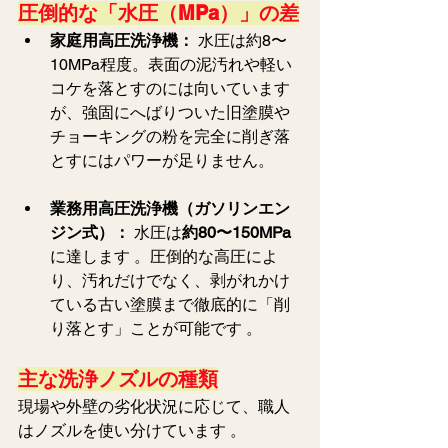
圧倒的な「水圧（MPa）」の差
家庭用高圧洗浄機：
 水圧は約8〜
10MPa程度。表面の泥汚れや軽い
コケを落とすのには向いています
が、強固にへばりついた旧塗膜や
チョーキングの粉を完全に削ぎ落
とすにはパワーが足りません。
業務用高圧洗浄機（ガソリンエン
ジン式）：
 水圧は
約80〜150MPa
に達します 。圧倒的な高圧によ
り、汚れだけでなく、剥がれかけ
ている古い塗膜まで徹底的に「削
り落とす」ことが可能です 。  
主な洗浄ノズルの種類
現場や外壁の劣化状況に応じて、職人
はノズルを使い分けています 。  