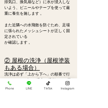
排気口、換気扇など）に水が浸入しな
いよう、ビニールやテープを使って厳
重に養生を施します 。
また近隣への水飛散を防ぐため、足場
に張られたメッシュシートが正しく固
定されている
か確認します 。  
② 屋根の洗浄（屋根塗装
もある場合）
洗浄は必ず「上から下へ」の順番で行
います 。まずは一番高い場所にある屋
根からスタートし、長年の苔や泥汚れ
Phone
LINE
TikTok
Instagram
を強力に落としていきます。  