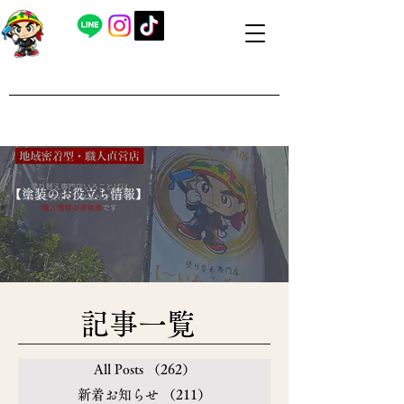
​外壁塗装・屋根塗装 福島県内全域対応
​塗り替え専門店いろことば
​【営業時間】8：00～19：00 日曜日もお問い合わせ可能で
す
​【塗装のお役立ち情報】
​記事一覧
All Posts
（262）
262件の記事
新着お知らせ
（211）
211件の記事