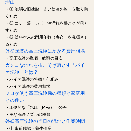
理由
・① 脆弱な旧塗膜（古い塗装の膜）を取り除
くため
・② コケ・藻・カビ、油汚れを根こそぎ落と
すため
・③ 塗料本来の耐用年数（寿命）を発揮させ
るため
外壁塗装の高圧洗浄にかかる費用相場
・高圧洗浄の単価・総額の目安
ガンコな汚れを根こそぎ落とす「バイ
オ洗浄」とは？
・バイオ洗浄の特徴と仕組み
・バイオ洗浄の費用相場
プロが使う高圧洗浄機の種類と家庭用
との違い
・圧倒的な「水圧（MPa）」の差
・主な洗浄ノズルの種類
外壁高圧洗浄の当日の流れと作業時間
・① 事前確認・養生作業