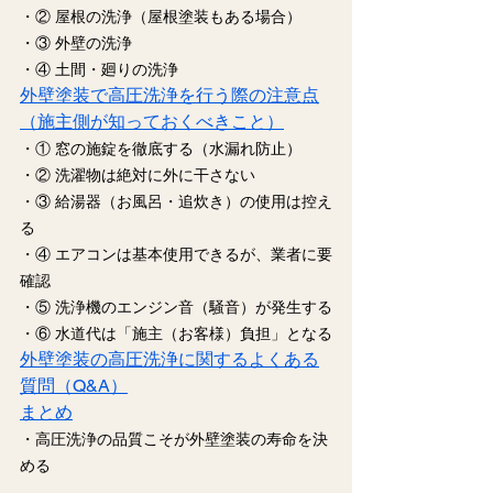
・② 屋根の洗浄（屋根塗装もある場合）
・③ 外壁の洗浄
・④ 土間・廻りの洗浄
外壁塗装で高圧洗浄を行う際の注意点
（施主側が知っておくべきこと）
・① 窓の施錠を徹底する（水漏れ防止）
・② 洗濯物は絶対に外に干さない
・③ 給湯器（お風呂・追炊き）の使用は控え
る
・④ エアコンは基本使用できるが、業者に要
確認
・⑤ 洗浄機のエンジン音（騒音）が発生する
・⑥ 水道代は「施主（お客様）負担」となる
外壁塗装の高圧洗浄に関するよくある
質問（Q&A）
まとめ
・高圧洗浄の品質こそが外壁塗装の寿命を決
める