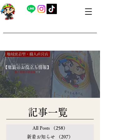
​外壁塗装・屋根塗装 福島県内全域対応
​塗り替え専門店いろことば
​【営業時間】8：00～19：00 日曜日もお問い合わせ可能で
す
​【塗装のお役立ち情報】
​記事一覧
All Posts
（258）
258件の記事
新着お知らせ
（207）
207件の記事