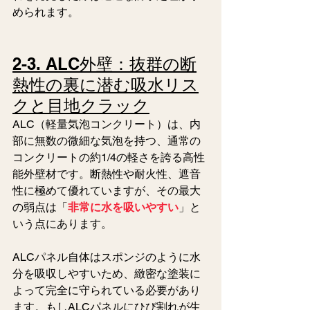
められます。
2-3. ALC外壁：抜群の断
熱性の裏に潜む吸水リス
クと目地クラック
ALC（軽量気泡コンクリート）は、内
部に無数の微細な気泡を持つ、通常の
コンクリートの約1/4の軽さを誇る高性
能外壁材です。断熱性や耐火性、遮音
性に極めて優れていますが、その最大
の弱点は「
非常に水を吸いやすい
」と
いう点にあります。
ALCパネル自体はスポンジのように水
分を吸収しやすいため、緻密な塗装に
よって完全に守られている必要があり
ます。もしALCパネルにひび割れが生