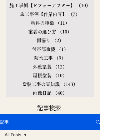
施工事例【ビフォーアフター】
（10）
10件の記事
施工事例【作業内容】
（7）
7件の記事
塗料の種類
（11）
11件の記事
業者の選び方
（10）
10件の記事
雨漏り
（2）
2件の記事
付帯部塗装
（1）
1件の記事
防水工事
（9）
9件の記事
外壁塗装
（12）
12件の記事
屋根塗装
（10）
10件の記事
塗装工事の豆知識
（143）
143件の記事
画像日記
（40）
40件の記事
​記事検索
記事
All Posts