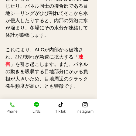
じたり、パネル同士の接合部である目
地シーリングがひび割れてそこから水
が侵入したりすると、内部の気泡に水
が溜まり、冬場にその水分が凍結して
体計が膨張します。
これにより、ALCが内部から破壊さ
れ、ひび割れが急速に拡大する「
凍
害
」を引き起こします。また、パネル
の動きを吸収する目地部分にかかる負
担が大きいため、目地周辺のクラック
発生頻度が高いことも特徴です。
2-4. タイル外壁：下地モ
Phone
LINE
TikTok
Instagram
ルタルの浮きと剥落のサ
イン
高級感があり、基本的にはメンテナン