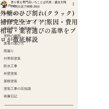
塗り替え専門店いろことば代表：盛合大翔
All Posts
7月2日
読了時間: 26分
外壁のひび割れ(クラック)
新着お知らせ
補修完全ガイド|原因・費用
施工事例【ビフォーアフター】
施工事例【作業内容】
相場・業者選びの基準をプ
塗料の種類
ロが徹底解説
業者の選び方
雨漏り
付帯部塗装
防水工事
外壁塗装
屋根塗装
塗装工事の豆知識
画像日記