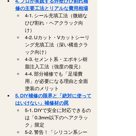
4. プロが実践する外壁ひび割れ補
修の主要工法とリアルな費用相場
4-1. シール充填工法（微細な
ひび割れ・ヘアクラック向
け）
4-2. Uカット・Vカットシーリ
ング充填工法（深い構造クラ
ック向け）
4-3. セメント系・エポキシ樹
脂注入工法（強度の復元）
4-4. 部分補修でも「足場費
用」が必要になる理由と全面
塗装のメリット
5. DIY補修の限界と「絶対に使って
はいけない」補修材の罠
5-1. DIYで安全に対応できるの
は「0.3mm以下のヘアクラッ
ク」限定
5-2. 警告！「シリコン系シー