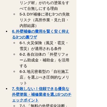
リング材」がのちの塗装をす
べて台無しにする理由
5-3. DIY補修に潜む3つの失敗
リスク（高所作業・見た目・
内部結露）
6. 外壁補修の費用を賢く安く抑え
る3つの裏ワザ
6-1. 火災保険（風災・雹災・
雪災）が適用される条件
6-2. 各自治体の「外壁リフォ
ーム助成金・補助金」を活用
する
6-3. 地元密着型の「自社施工
店」を選ぶべき圧倒的なメリ
ット
7. 失敗しない！信頼できる優良な
外壁塗装・補修業者を選ぶ5つのチ
ェックポイント
7-1. 「無料の外壁劣化診断」