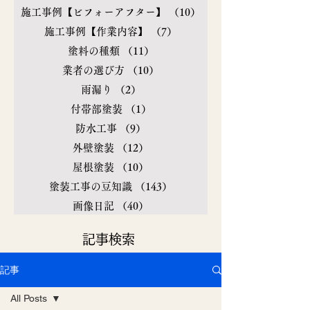
施工事例【ビフォーアフター】
（10）
10件の記事
施工事例【作業内容】
（7）
7件の記事
塗料の種類
（11）
11件の記事
業者の選び方
（10）
10件の記事
雨漏り
（2）
2件の記事
付帯部塗装
（1）
1件の記事
防水工事
（9）
9件の記事
外壁塗装
（12）
12件の記事
屋根塗装
（10）
10件の記事
塗装工事の豆知識
（143）
143件の記事
画像日記
（40）
40件の記事
​記事検索
記事
All Posts