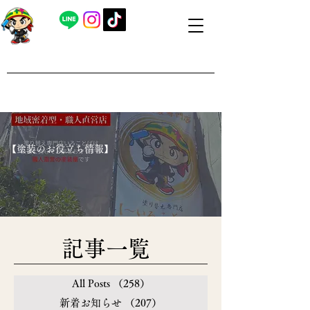
​外壁塗装・屋根塗装 福島県内全域対応
​塗り替え専門店いろことば
​【営業時間】8：00～19：00 日曜日もお問い合わせ可能で
す
​【塗装のお役立ち情報】
​記事一覧
All Posts
（258）
258件の記事
新着お知らせ
（207）
207件の記事