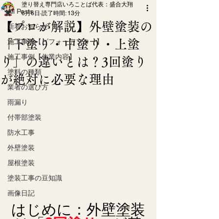
塗り替え専門店いろことば代表：盛合大翔
All Posts
6月6日
読了時間: 13分
【プロが解説】外壁塗装の
新着お知らせ
「下塗り・中塗り・上塗
施工事例【ビフォーアフター】
施工事例【作業内容】
り」の違いとは？3回塗り
塗料の種類
が絶対に必要な理由
業者の選び方
雨漏り
付帯部塗装
防水工事
外壁塗装
屋根塗装
塗装工事の豆知識
画像日記
はじめに：外壁塗装