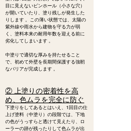
目に見えないピンホール（小さな穴）
が開いていたり、塗り残しが発生した
りします 。この薄い状態では、太陽の
紫外線や雨水から建物を守る力が弱
く、塗料本来の耐用年数を迎える前に
劣化してしまいます 。
中塗りで適切な厚みを持たせること
で、初めて外壁を長期間保護する強靭
なバリアが完成します 。  
② 上塗りの密着性を高
め、色ムラを完全に防ぐ
下塗りをしてあるとはいえ、1回目の仕
上げ塗料（中塗り）の段階では、下地
の色がうっすらと透けて見えたり、ロ
ーラーの跡が残ったりして色ムラが出