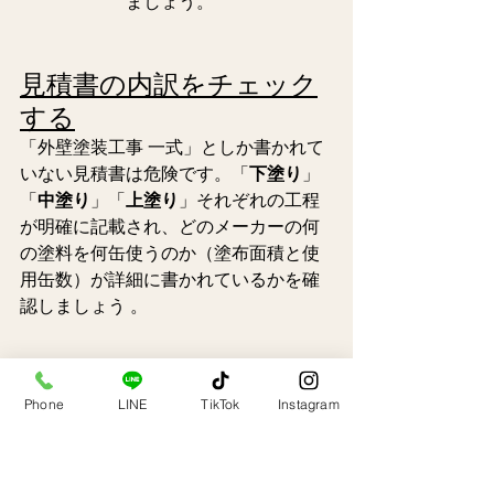
ましょう。   
見積書の内訳をチェック
する
「外壁塗装工事 一式」としか書かれて
いない見積書は危険です。「
下塗り
」
「
中塗り
」「
上塗り
」それぞれの工程
が明確に記載され、どのメーカーの何
の塗料を何缶使うのか（塗布面積と使
用缶数）が詳細に書かれているかを確
認しましょう 。  
「中塗り」と「上塗り」
Phone
LINE
TikTok
Instagram
の色をあえて少し変えて
もらう
中塗りと上塗りは同じ塗料を使うた