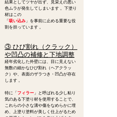
結果としてツヤが出ず、見栄えの悪い
色ムラが発生してしまいます 。下塗り
材はこの
「
吸い込み
」を事前に止める重要な役
割を担っています 。  
③ ひび割れ（クラック）
や凹凸の補修と下地調整
経年劣化した外壁には、目に見えない
無数の細かなひび割れ（ヘアクラッ
ク）や、表面のザラつき・凹凸が存在
します 。 
特に「
フィラー
」と呼ばれる少し粘り
気のある下塗り材を使用することで、
これらの小さな溝や傷をなめらかに埋
め、上塗り塗料が美しく仕上がるため