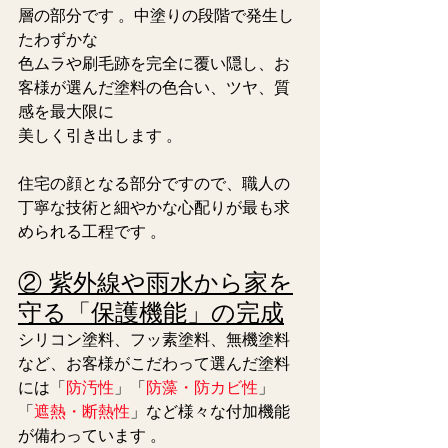
層の部分です 。中塗りの段階で発生し
たわずかな
色ムラや刷毛跡を完全に覆い隠し、お
客様が選んだ塗料の色合い、ツヤ、質
感を最大限に
美しく引き出します 。
住宅の顔となる部分ですので、職人の
丁寧な技術と細やかな心配りが最も求
められる工程です 。  
② 紫外線や雨水から家を
守る「保護機能」の完成
シリコン塗料、フッ素塗料、無機塗料
など、お客様がこだわって選んだ塗料
には「
防汚性
」「
防藻・防カビ性
」
「
遮熱・断熱性
」など様々な付加機能
が備わっています 。 