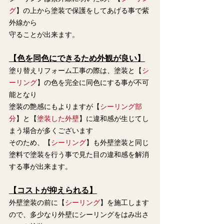
グ
】の上から塗装で保護をしてあげる事で紫
外線から
守ることが出来ます。
【色を同色にできるため外観が良い】
塗り替えリフォーム工事の際は、塗装と【
シ
ーリング
】の色を完全に同色にする事が不可
能となり
塗装の艶感にもよりますが【
シーリング部
分
】と【
塗装した外壁
】に違和感が生じてし
まう場合が多くございます
そのため、【
シーリング
】も外壁塗装と同じ
塗料で塗装を行う事で見た目の違和感を解消
する事が出来ます。
【コストが抑えられる】
外壁塗装の前に【
シーリング
】を施工します
ので、多少なり外壁にシーリングをはみ出さ