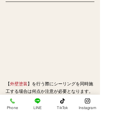
【
外壁塗装
】を行う際にシーリングを同時施
工する場合は何点か注意が必要となります。
外壁の塗装塗装を行う前に【
シーリング
】を
最後に施工する事を【
後打ち工法
】と言いま
Phone
LINE
TikTok
Instagram
す。
メリットとして
塗装が【
シーリング
】の上に乗らないため