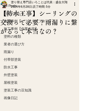
塗り替え専門店いろことば代表：盛合大翔
All Posts
2024年6月28日
読了時間: 5分
【防水工事】シーリングの
新着お知らせ
交換って必要？雨漏りに繋
施工事例【ビフォーアフター】
施工事例【作業内容】
がるって本当なの？
塗料の種類
業者の選び方
雨漏り
付帯部塗装
防水工事
外壁塗装
屋根塗装
塗装工事の豆知識
画像日記