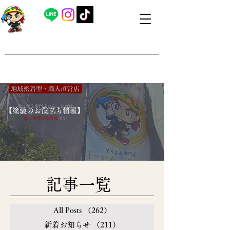
​外壁塗装・屋根塗装 福島県内全域対応
​塗り替え専門店いろことば
​【営業時間】8：00～19：00 日曜日もお問い合わせ可能で
す
​【塗装のお役立ち情報】
​記事一覧
All Posts
（262）
262件の記事
新着お知らせ
（211）
211件の記事