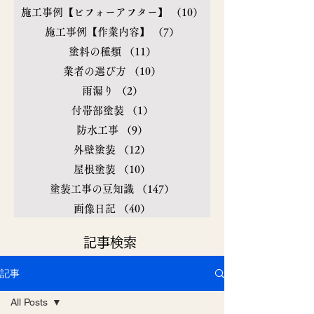
施工事例【ビフォーアフター】
（10）
10件の記事
施工事例【作業内容】
（7）
7件の記事
塗料の種類
（11）
11件の記事
業者の選び方
（10）
10件の記事
雨漏り
（2）
2件の記事
付帯部塗装
（1）
1件の記事
防水工事
（9）
9件の記事
外壁塗装
（12）
12件の記事
屋根塗装
（10）
10件の記事
塗装工事の豆知識
（147）
147件の記事
画像日記
（40）
40件の記事
​記事検索
記事
All Posts