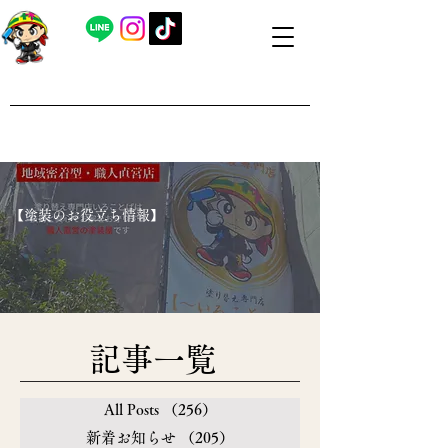
​外壁塗装・屋根塗装 福島県内全域対応
​塗り替え専門店いろことば
​【営業時間】8：00～19：00 日曜日もお問い合わせ可能で
す
​【塗装のお役立ち情報】
​記事一覧
All Posts
（256）
256件の記事
新着お知らせ
（205）
205件の記事