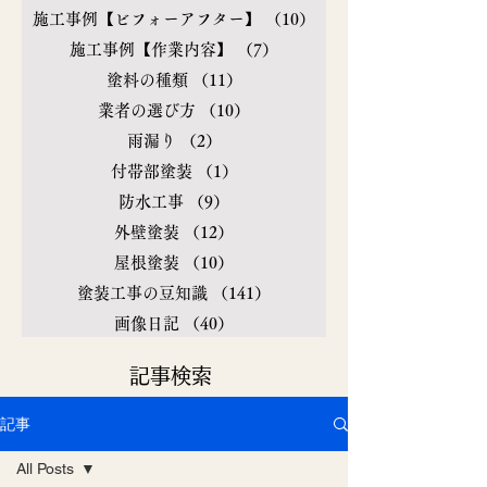
施工事例【ビフォーアフター】
（10）
10件の記事
施工事例【作業内容】
（7）
7件の記事
塗料の種類
（11）
11件の記事
業者の選び方
（10）
10件の記事
雨漏り
（2）
2件の記事
付帯部塗装
（1）
1件の記事
防水工事
（9）
9件の記事
外壁塗装
（12）
12件の記事
屋根塗装
（10）
10件の記事
塗装工事の豆知識
（141）
141件の記事
画像日記
（40）
40件の記事
​記事検索
記事
All Posts