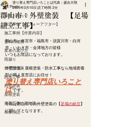
塗り替え専門店いろことば代表：盛合大翔
All Posts
2025年3月10日
読了時間: 2分
郡山市：外壁塗装 【足場
新着お知らせ
組立工事】
施工事例【ビフォーアフター】
施工事例【作業内容】
郡山市・本宮市・福島市・須賀川市・白河
塗料の種類
市・いわき市・会津地方の皆様
業者の選び方
いつもお世話になっております。
雨漏り
付帯部塗装
外壁塗装・屋根塗装・防水工事なら地域密着
型の職人直営店にお任せ！
防水工事
塗り替え専門店いろこと
外壁塗装
ば
です。
屋根塗装
塗装工事の豆知識
今回は郡山市での外壁塗装の【
足場の組立
】
に関してとなります。
画像日記