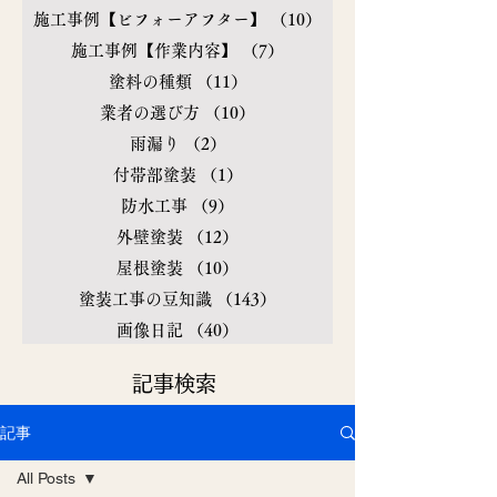
施工事例【ビフォーアフター】
（10）
10件の記事
施工事例【作業内容】
（7）
7件の記事
塗料の種類
（11）
11件の記事
業者の選び方
（10）
10件の記事
雨漏り
（2）
2件の記事
付帯部塗装
（1）
1件の記事
防水工事
（9）
9件の記事
外壁塗装
（12）
12件の記事
屋根塗装
（10）
10件の記事
塗装工事の豆知識
（143）
143件の記事
画像日記
（40）
40件の記事
​記事検索
記事
All Posts