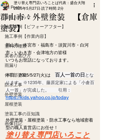
塗り替え専門店いろことば代表：盛合大翔
All Posts
2025年5月27日
読了時間: 2分
郡山市：外壁塗装 【倉庫
新着お知らせ
塗装】
施工事例【ビフォーアフター】
施工事例【作業内容】
郡山市・本宮市・福島市・須賀川市・白河
塗料の種類
市・いわき市・会津地方の皆様
業者の選び方
いつもお世話になっております。
雨漏り
百人一首の日
付帯部塗装
本日、2025/5/27(火)は　
とな
ります　※1235年、藤原定家による「小倉百
防水工事
人一首」が完成した。　　引用：
外壁塗装
https://kids.yahoo.co.jp/today
屋根塗装
塗装工事の豆知識
外壁塗装・屋根塗装・防水工事なら地域密着
画像日記
型の職人直営店にお任せ！
塗り替え専門店いろこと