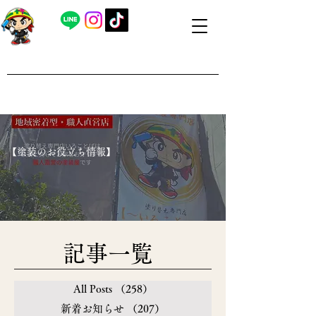
​外壁塗装・屋根塗装 福島県内全域対応
​塗り替え専門店いろことば
​【営業時間】8：00～19：00 日曜日もお問い合わせ可能で
す
​【塗装のお役立ち情報】
​記事一覧
All Posts
（258）
258件の記事
新着お知らせ
（207）
207件の記事