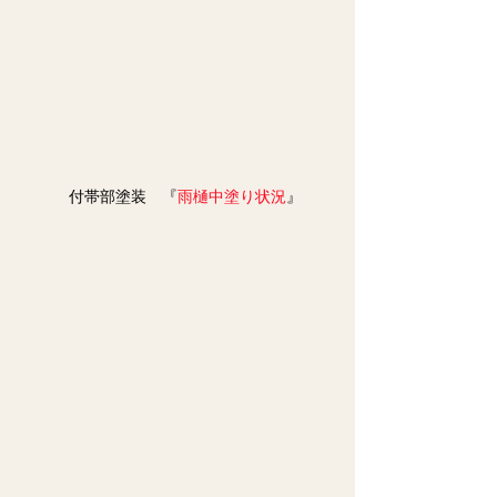
　付帯部塗装　『
雨樋
中塗り状況
』