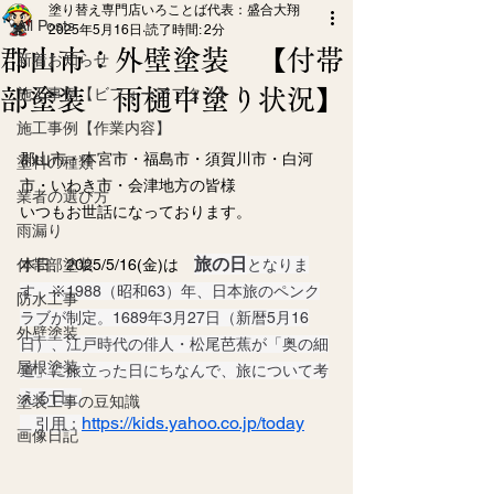
塗り替え専門店いろことば代表：盛合大翔
All Posts
2025年5月16日
読了時間: 2分
郡山市：外壁塗装 【付帯
新着お知らせ
部塗装 雨樋中塗り状況】
施工事例【ビフォーアフター】
施工事例【作業内容】
郡山市・本宮市・福島市・須賀川市・白河
塗料の種類
市・いわき市・会津地方の皆様
業者の選び方
いつもお世話になっております。
雨漏り
旅の日
付帯部塗装
本日、2025/5/16(金)は　
となりま
す　※1988（昭和63）年、日本旅のペンク
防水工事
ラブが制定。1689年3月27日（新暦5月16
外壁塗装
日）、江戸時代の俳人・松尾芭蕉が「奥の細
屋根塗装
道」に旅立った日にちなんで、旅について考
える日。
塗装工事の豆知識
https://kids.yahoo.co.jp/today
　引用：
画像日記