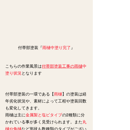
付帯部塗装『
雨樋中塗り完了
』
こちらの作業風景は
付帯部塗装工事の雨樋
中
塗り状況
となります
付帯部塗装の一環である【
雨樋
】の塗装は経
年劣化状況や、素材によって工程や塗装回数
も変化してきます。
雨樋は主に
金属製と塩ビタイプ
の2種類に分
かれている事が多く見受けられます。また
丸
樋や角樋
など形状も数種類のタイプがござい