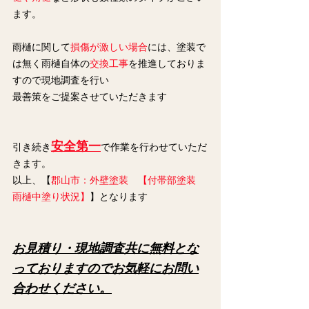
ます。
雨樋に関して
損傷が激しい場合
には、塗装で
は無く雨樋自体の
交換工事
を推進しておりま
すので現地調査を行い
最善策をご提案させていただきます
安全第一
引き続き
で作業を行わせていただ
きます。
以上、【
郡山市：外壁塗装　【付帯部塗装　
雨樋中塗り状況】
】となります
お見積り・現地調査共に無料とな
っておりますのでお気軽にお問い
合わせください。