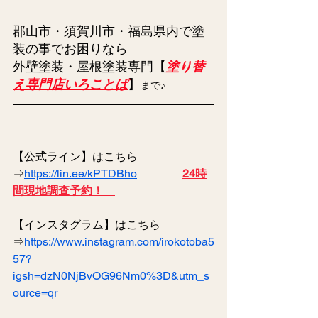
郡山市・須賀川市・福島県内で塗
装の事でお困りなら
外壁塗装・屋根塗装専門【
塗り替
え専門店いろことば
】
まで♪
【公式ライン】はこちら
⇒
https://lin.ee/kPTDBho
24時
間現地調査予約！　
【インスタグラム】はこちら
⇒
https://www.instagram.com/irokotoba5
57?
igsh=dzN0NjBvOG96Nm0%3D&utm_s
ource=qr