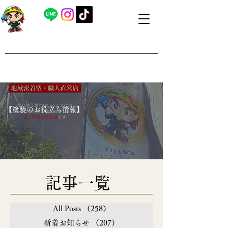
​外壁塗装・屋根塗装 福島県内全域対応
​塗り替え専門店いろことば
​【営業時間】8：00～19：00 日曜日もお問い合わせ可能で
す
​【塗装のお役立ち情報】
​記事一覧
All Posts
（258）
258件の記事
新着お知らせ
（207）
207件の記事