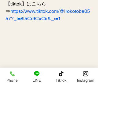
【tiktok】はこちら
⇒
https://www.tiktok.com/@irokotoba05
57?_t=8l5Cr9CxCir&_r=1
Phone
LINE
TikTok
Instagram
新着お知らせ
画像日記