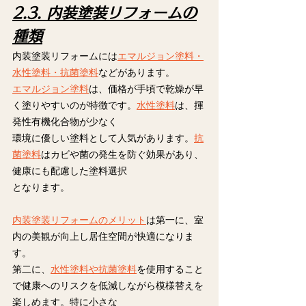
2.3. 内装塗装リフォームの
種類
内装塗装リフォームには
エマルジョン塗料・
水性塗料・抗菌塗料
などがあります。
エマルジョン塗料
は、価格が手頃で乾燥が早
く塗りやすいのが特徴です。
水性塗料
は、揮
発性有機化合物が少なく
環境に優しい塗料として人気があります。
抗
菌塗料
はカビや菌の発生を防ぐ効果があり、
健康にも配慮した塗料選択
となります。
内装塗装リフォームのメリット
は第一に、室
内の美観が向上し居住空間が快適になりま
す。
第二に、
水性塗料や抗菌塗料
を使用すること
で健康へのリスクを低減しながら模様替えを
楽しめます。特に小さな