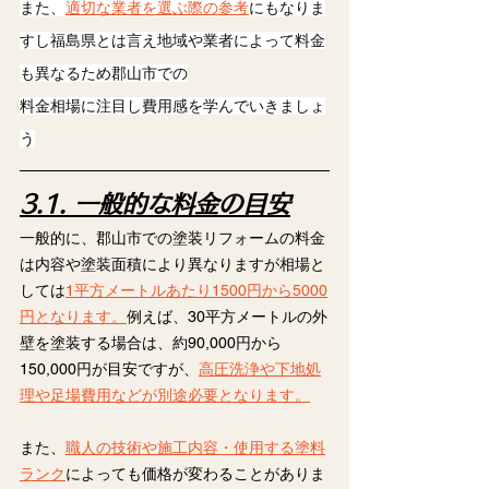
また、
適切な業者を選ぶ際の参考
にもなりま
すし福島県とは言え地域や業者によって料金
も異なるため郡山市での
料金相場に注目し費用感を学んでいきましょ
う
3.1. 一般的な料金の目安
一般的に、郡山市での塗装リフォームの料金
は内容や塗装面積により異なりますが相場と
しては
1平方メートルあたり1500円から5000
円となります。
例えば、30平方メートルの外
壁を塗装する場合は、約90,000円から
150,000円が目安ですが、
高圧洗浄や下地処
理や足場費用などが別途必要となります。
また、
職人の技術や施工内容・使用する塗料
ランク
によっても価格が変わることがありま