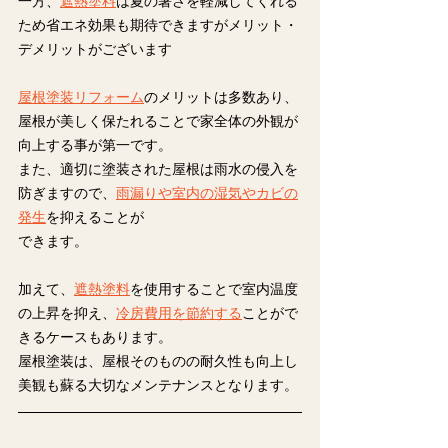
一方、
遮熱塗料
は夏の暑さを軽減してくれる
ため省エネ効果も期待できますがメリット・
デメリットがございます
屋根塗装リフォーム
のメリットは多数あり、
屋根が美しく保たれることで
家全体の外観が
向上する
事が第一です。
また、適切に塗装された屋根は雨水の侵入を
防ぎますので、
雨漏りや室内の湿気やカビの
発生
を抑えることが
できます。
加えて、
遮熱塗料
を使用することで室内温度
の上昇を抑え、
冷房費用を節約する
ことがで
きるケースもあります。
屋根塗装は、屋根そのものの耐久性も向上し
美観も蘇る大切なメンテナンスとなります。