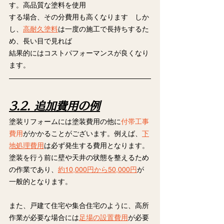
す。高品質な塗料を使用
する場合、その分費用も高くなります　しか
し、
高耐久塗料
は一度の施工で長持ちするた
め、長い目で見れば
結果的にはコストパフォーマンスが良くなり
ます。
3.2. 追加費用の例
塗装リフォームには塗装費用の他に
付帯工事
費用
がかかることがございます。例えば、
下
地処理費用
は必ず発生する費用となります。
塗装を行う前に壁や天井の状態を整えるため
の作業であり、
約10,000円から50,000円
が
一般的となります。
また、戸建て住宅や集合住宅のように、高所
作業が必要な場合には
足場の設置費用
が必要