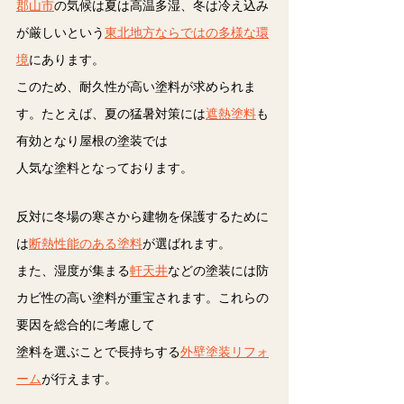
郡山市
の気候は夏は高温多湿、冬は冷え込み
が厳しいという
東北地方ならではの多様な環
境
にあります。
このため、耐久性が高い塗料が求められま
す。たとえば、夏の猛暑対策には
遮熱塗料
も
有効となり屋根の塗装では
人気な塗料となっております。
反対に冬場の寒さから建物を保護するために
は
断熱性能のある塗料
が選ばれます。
また、湿度が集まる
軒天井
などの塗装には防
カビ性の高い塗料が重宝されます。これらの
要因を総合的に考慮して
塗料を選ぶことで長持ちする
外壁塗装リフォ
ーム
が行えます。