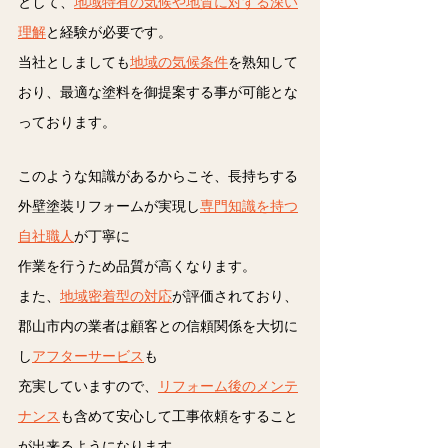
として、
地域特有の気候や地質に対する深い
理解
と経験が必要です。
当社としましても
地域の気候条件
を熟知して
おり、最適な塗料を御提案する事が可能とな
っております。
このような知識があるからこそ、長持ちする
外壁塗装リフォームが実現し
専門知識を持つ
自社職人
が丁寧に
作業を行うため品質が高くなります。
また、
地域密着型の対応
が評価されており、
郡山市内の業者は顧客との信頼関係を大切に
し
アフターサービス
も
充実していますので、
リフォーム後のメンテ
ナンス
も含めて安心して工事依頼をすること
が出来るようになります。