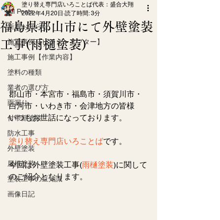
塗り替え専門店いろことば代表：盛合大翔
All Posts
2022年4月20日
読了時間: 3分
福島県郡山市にて外壁塗装
新着お知らせ
工事(雨樋塗装)
施工事例【ビフォーアフター】
施工事例【作業内容】
塗料の種類
業者の選び方
郡山市・本宮市・福島市・須賀川市・
雨漏り
白河市・いわき市・会津地方の皆様
いつもお世話になっております。
付帯部塗装
防水工事
塗り替え専門店いろことば
です。
外壁塗装
屋根塗装
今回は外壁塗装工事(
雨樋塗装
)に関して
のご紹介となります。
塗装工事の豆知識
画像日記