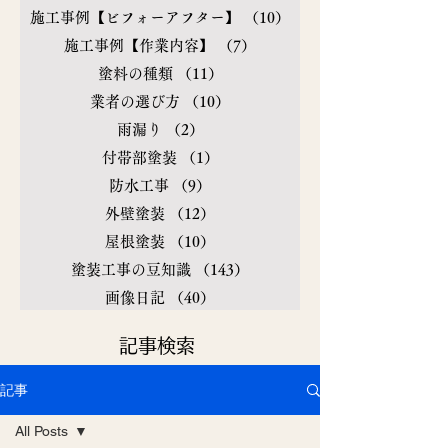
施工事例【ビフォーアフター】
（10）
10件の記事
施工事例【作業内容】
（7）
7件の記事
塗料の種類
（11）
11件の記事
業者の選び方
（10）
10件の記事
雨漏り
（2）
2件の記事
付帯部塗装
（1）
1件の記事
防水工事
（9）
9件の記事
外壁塗装
（12）
12件の記事
屋根塗装
（10）
10件の記事
塗装工事の豆知識
（143）
143件の記事
画像日記
（40）
40件の記事
​記事検索
記事
All Posts