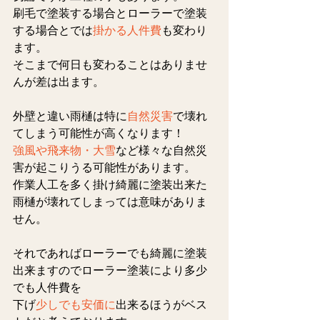
刷毛で塗装する場合とローラーで塗装
する場合とでは
掛かる人件費
も変わり
ます。
そこまで何日も変わることはありませ
んが差は出ます。
外壁と違い雨樋は特に
自然災害
で壊れ
てしまう可能性が高くなります！
強風や飛来物・大雪
など様々な自然災
害が起こりうる可能性があります。
作業人工を多く掛け綺麗に塗装出来た
雨樋が壊れてしまっては意味がありま
せん。
それであればローラーでも綺麗に塗装
出来ますのでローラー塗装により多少
でも人件費を
下げ
少しでも安価に
出来るほうがベス