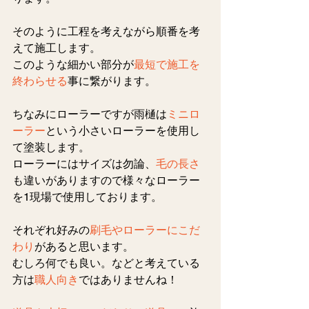
そのように工程を考えながら順番を考
えて施工します。
このような細かい部分が
最短で施工を
終わらせる
事に繋がります。
ちなみにローラーですが雨樋は
ミニロ
ーラー
という小さいローラーを使用し
て塗装します。
ローラーにはサイズは勿論、
毛の長さ
も違いがありますので様々なローラー
を1現場で使用しております。
それぞれ好みの
刷毛やローラーにこだ
わり
があると思います。
むしろ何でも良い。などと考えている
方は
職人向き
ではありませんね！