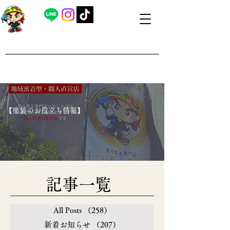
​外壁塗装・屋根塗装 福島県内全域対応
​塗り替え専門店いろことば
​【営業時間】8：00～19：00 日曜日もお問い合わせ可能で
す
​【塗装のお役立ち情報】
​記事一覧
All Posts
（258）
258件の記事
新着お知らせ
（207）
207件の記事