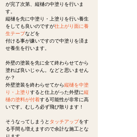
が完了次第、縦樋の中塗りを行いま
す。
縦樋を先に中塗り・上塗りを行い養生
をしても良いのですが
仕上がり面に養
生テープ
などを
付ける事が嫌いですので中塗りを済ま
せ養生を行います。
外壁の塗装を先に全て終わらせてから
塗れば良いじゃん。などと思いません
か？
外壁塗装を終わらせてから
縦樋を中塗
り・上塗り
すると仕上がった外壁に
縦
樋の塗料が付着
する可能性が非常に高
いです。むしろ必ず飛び散ります！
そうなってしまうと
タッチアップ
をす
る手間も増えますので余計な施工とな
ります。