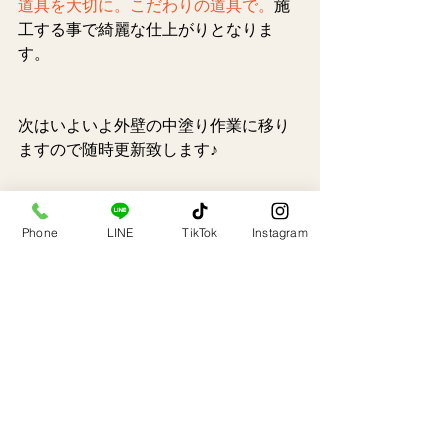
道具を大切に。こだわりの道具で。
施
工する事で綺麗な仕上がりとなりま
す。
次はいよいよ外壁の中塗り作業に移り
ますので随時更新致します♪
Phone
LINE
TikTok
Instagram
福島県郡山市を拠点に県内全域にて外
壁塗装・屋根塗装・防水工事を行って
おります。
是非是非皆様からのご要望をお待ちし
ております。