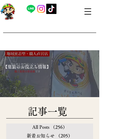
​外壁塗装・屋根塗装 福島県内全域対応
​塗り替え専門店いろことば
​【営業時間】8：00～19：00 日曜日もお問い合わせ可能で
す
​【塗装のお役立ち情報】
​記事一覧
All Posts
（256）
256件の記事
新着お知らせ
（205）
205件の記事