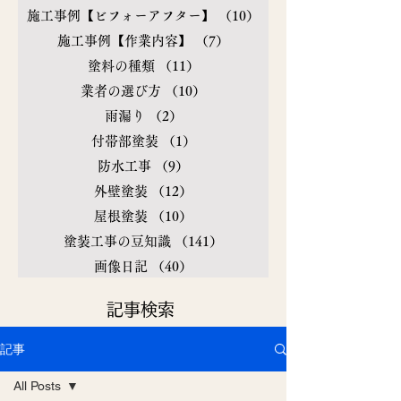
施工事例【ビフォーアフター】
（10）
10件の記事
施工事例【作業内容】
（7）
7件の記事
塗料の種類
（11）
11件の記事
業者の選び方
（10）
10件の記事
雨漏り
（2）
2件の記事
付帯部塗装
（1）
1件の記事
防水工事
（9）
9件の記事
外壁塗装
（12）
12件の記事
屋根塗装
（10）
10件の記事
塗装工事の豆知識
（141）
141件の記事
画像日記
（40）
40件の記事
​記事検索
記事
All Posts