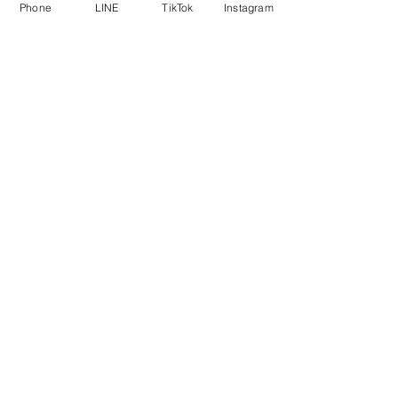
Phone
LINE
TikTok
Instagram
塗り替え専門店いろことば
すべて表示
最新記事