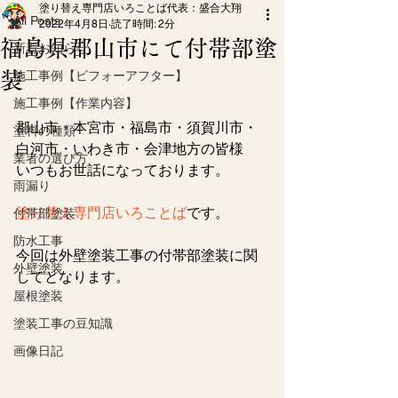
塗り替え専門店いろことば代表：盛合大翔
All Posts
2022年4月8日
読了時間: 2分
福島県郡山市にて付帯部塗
新着お知らせ
装
施工事例【ビフォーアフター】
施工事例【作業内容】
郡山市・本宮市・福島市・須賀川市・
塗料の種類
白河市・いわき市・会津地方の皆様
業者の選び方
いつもお世話になっております。
雨漏り
塗り替え専門店いろことば
です。
付帯部塗装
防水工事
今回は外壁塗装工事の付帯部塗装に関
外壁塗装
してとなります。
屋根塗装
塗装工事の豆知識
画像日記