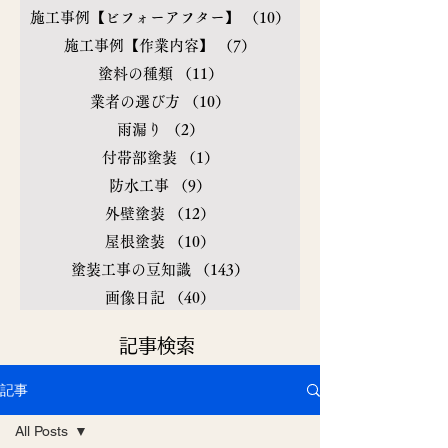
施工事例【ビフォーアフター】
（10）
10件の記事
施工事例【作業内容】
（7）
7件の記事
塗料の種類
（11）
11件の記事
業者の選び方
（10）
10件の記事
雨漏り
（2）
2件の記事
付帯部塗装
（1）
1件の記事
防水工事
（9）
9件の記事
外壁塗装
（12）
12件の記事
屋根塗装
（10）
10件の記事
塗装工事の豆知識
（143）
143件の記事
画像日記
（40）
40件の記事
​記事検索
記事
All Posts