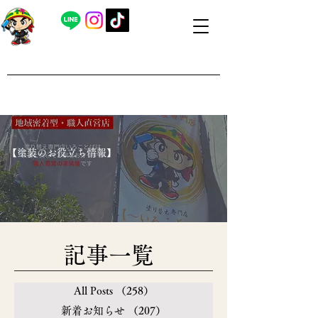
​外壁塗装・屋根塗装 福島県内全域対応
​塗り替え専門店いろことば
​【営業時間】8：00～19：00 日曜日もお問い合わせ可能で
す
​【塗装のお役立ち情報】
​記事一覧
All Posts
（258）
258件の記事
新着お知らせ
（207）
207件の記事