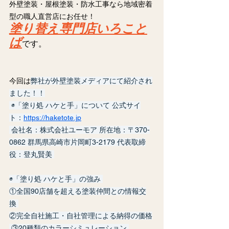
外壁塗装・屋根塗装・防水工事なら地域密着
型の職人直営店にお任せ！
塗り替え専門店いろこと
ば
です。
今回は
弊社が外壁塗装メディアにて紹介され
ました！！
 ◉「塗り処 ハケと手」について 公式サイ
ト：
https://haketote.jp
 会社名：株式会社ユーモア 所在地：〒370-
0862 群馬県高崎市片岡町3-2179 代表取締
役：登丸賢美 
◉「塗り処 ハケと手」の強み 
①全国90店舗を超える塗装仲間との情報交
換 
②完全自社施工・自社管理による納得の価格
 ③20種類のカラーシミュレーション 