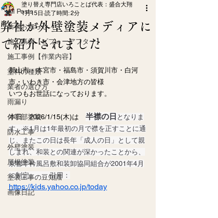
塗り替え専門店いろことば代表：盛合大翔
All Posts
1月15日
読了時間: 2分
弊社が外壁塗装メディアに
新着お知らせ
て紹介されました
施工事例【ビフォーアフター】
施工事例【作業内容】
郡山市・本宮市・福島市・須賀川市・白河
塗料の種類
市・いわき市・会津地方の皆様
業者の選び方
いつもお世話になっております。
雨漏り
半襟の日
付帯部塗装
本日、2026/1/15(木)は　
となりま
す　※
1月は1年最初の月で襟を正すことに通
防水工事
じ、またこの日は長年「成人の日」として親
外壁塗装
しまれ、和装との関連が深かったことから、
屋根塗装
京都半衿風呂敷和装卸協同組合が2001年4月
に制定。　　
引用：
塗装工事の豆知識
https://kids.yahoo.co.jp/today
画像日記