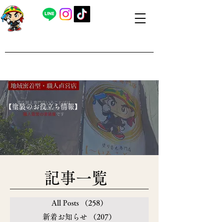
​外壁塗装・屋根塗装 福島県内全域対応
​塗り替え専門店いろことば
​【営業時間】8：00～19：00 日曜日もお問い合わせ可能で
す
​【塗装のお役立ち情報】
​記事一覧
All Posts
（258）
258件の記事
新着お知らせ
（207）
207件の記事