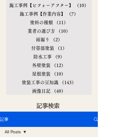
施工事例【ビフォーアフター】
（10）
10件の記事
施工事例【作業内容】
（7）
7件の記事
塗料の種類
（11）
11件の記事
業者の選び方
（10）
10件の記事
雨漏り
（2）
2件の記事
付帯部塗装
（1）
1件の記事
防水工事
（9）
9件の記事
外壁塗装
（12）
12件の記事
屋根塗装
（10）
10件の記事
塗装工事の豆知識
（143）
143件の記事
画像日記
（40）
40件の記事
​記事検索
記事
All Posts