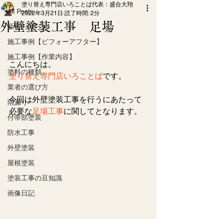
塗り替え専門店いろことば代表：盛合大翔
All Posts
2022年3月21日
読了時間: 2分
外壁塗装工事 足場
新着お知らせ
施工事例【ビフォーアフター】
施工事例【作業内容】
こんにちは。
塗料の種類
塗り替え専門店いろことば
です。
業者の選び方
今回は外壁塗装工事を行うにあたって
雨漏り
必要な
足場工事
に関してとなります。
付帯部塗装
防水工事
外壁塗装
屋根塗装
塗装工事の豆知識
画像日記