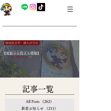
​外壁塗装・屋根塗装 福島県内全域対応
​塗り替え専門店いろことば
​【営業時間】8：00～19：00 日曜日もお問い合わせ可能で
す
​【塗装のお役立ち情報】
​記事一覧
All Posts
（262）
262件の記事
新着お知らせ
（211）
211件の記事