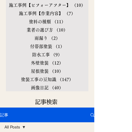
施工事例【ビフォーアフター】
（10）
10件の記事
施工事例【作業内容】
（7）
7件の記事
塗料の種類
（11）
11件の記事
業者の選び方
（10）
10件の記事
雨漏り
（2）
2件の記事
付帯部塗装
（1）
1件の記事
防水工事
（9）
9件の記事
外壁塗装
（12）
12件の記事
屋根塗装
（10）
10件の記事
塗装工事の豆知識
（147）
147件の記事
画像日記
（40）
40件の記事
​記事検索
記事
All Posts