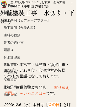
塗り替え専門店いろことば代表：盛合大翔
All Posts
2023年12月6日
読了時間: 2分
外壁塗装工事 水切り・下
新着お知らせ
塗り
施工事例【ビフォーアフター】
施工事例【作業内容】
塗料の種類
業者の選び方
雨漏り
付帯部塗装
郡山市・本宮市・福島市・須賀川市・
防水工事
白河市・いわき市・会津地方の皆様
外壁塗装
いつもお世話になっております。
屋根塗装
塗装工事の豆知識
外壁・屋根の塗装専門店
　　塗り替え
専門店　～いろことば～
です。
画像日記
2023/12/6（水）本日は【
音の日
】と呼