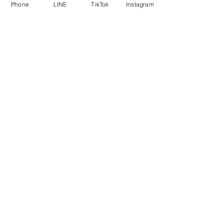
Phone
LINE
TikTok
Instagram
　　　　tiktokにて作業動画も配信して
いますので応援の程宜しくお願い致し
ます。
すべて表示
最新記事