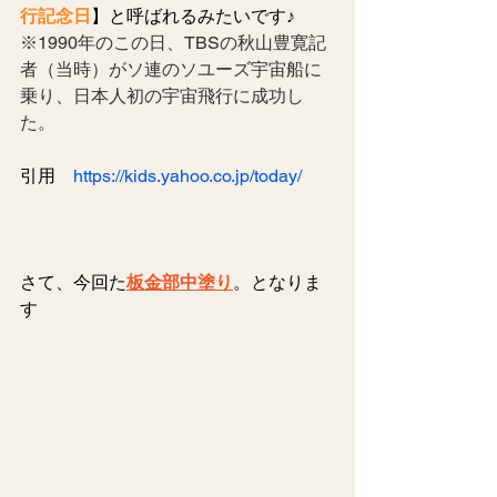
行記念日
】と呼ばれるみたいです♪
※1990年のこの日、TBSの秋山豊寛記
者（当時）がソ連のソユーズ宇宙船に
乗り、日本人初の宇宙飛行に成功し
た。
引用　
https://kids.yahoo.co.jp/today/
さて、今回た
板金部中塗り
。となりま
す