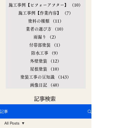
施工事例【ビフォーアフター】
（10）
10件の記事
施工事例【作業内容】
（7）
7件の記事
塗料の種類
（11）
11件の記事
業者の選び方
（10）
10件の記事
雨漏り
（2）
2件の記事
付帯部塗装
（1）
1件の記事
防水工事
（9）
9件の記事
外壁塗装
（12）
12件の記事
屋根塗装
（10）
10件の記事
塗装工事の豆知識
（143）
143件の記事
画像日記
（40）
40件の記事
​記事検索
記事
All Posts