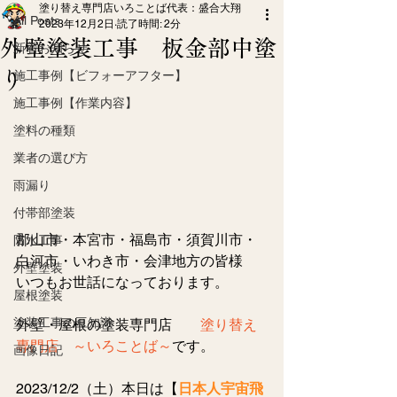
塗り替え専門店いろことば代表：盛合大翔
All Posts
2023年12月2日
読了時間: 2分
外壁塗装工事 板金部中塗
新着お知らせ
り
施工事例【ビフォーアフター】
施工事例【作業内容】
塗料の種類
業者の選び方
雨漏り
付帯部塗装
郡山市・本宮市・福島市・須賀川市・
防水工事
白河市・いわき市・会津地方の皆様
外壁塗装
いつもお世話になっております。
屋根塗装
塗装工事の豆知識
外壁・屋根の塗装専門店
　　塗り替え
専門店　～いろことば～
です。
画像日記
2023/12/2（土）本日は【
日本人宇宙飛