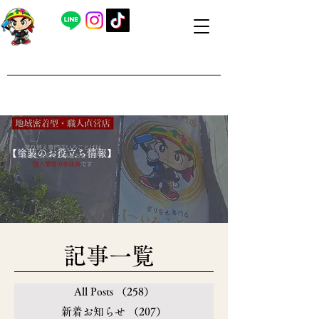
​外壁塗装・屋根塗装 福島県内全域対応
​塗り替え専門店いろことば
​【営業時間】8：00～19：00 日曜日もお問い合わせ可能で
す
​【塗装のお役立ち情報】
​記事一覧
All Posts
（258）
258件の記事
新着お知らせ
（207）
207件の記事