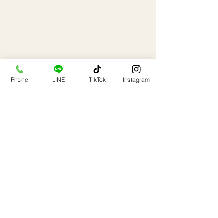
Phone
LINE
TikTok
Instagram
tiktok
　　　　tiktokにて作業動画も配信して
いますので応援の程宜しくお願い致し
ます。