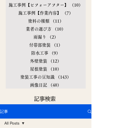
施工事例【ビフォーアフター】
（10）
10件の記事
施工事例【作業内容】
（7）
7件の記事
塗料の種類
（11）
11件の記事
業者の選び方
（10）
10件の記事
雨漏り
（2）
2件の記事
付帯部塗装
（1）
1件の記事
防水工事
（9）
9件の記事
外壁塗装
（12）
12件の記事
屋根塗装
（10）
10件の記事
塗装工事の豆知識
（143）
143件の記事
画像日記
（40）
40件の記事
​記事検索
記事
All Posts