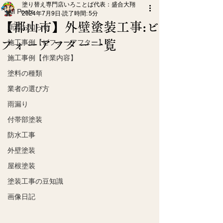
塗り替え専門店いろことば代表：盛合大翔
All Posts
2024年7月9日
読了時間: 5分
【郡山市】外壁塗装工事:ビ
新着お知らせ
フォーアフター一覧
施工事例【ビフォーアフター】
施工事例【作業内容】
塗料の種類
業者の選び方
雨漏り
付帯部塗装
防水工事
外壁塗装
屋根塗装
塗装工事の豆知識
画像日記