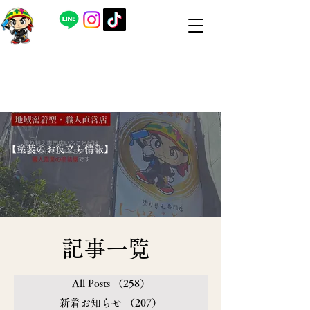
​外壁塗装・屋根塗装 福島県内全域対応
​塗り替え専門店いろことば
​【営業時間】8：00～19：00 日曜日もお問い合わせ可能で
す
​【塗装のお役立ち情報】
​記事一覧
All Posts
（258）
258件の記事
新着お知らせ
（207）
207件の記事