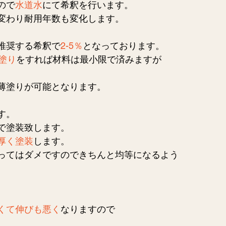
ので
水道水
にて希釈を行います。
変わり耐用年数も変化します。
推奨する希釈で
2-5％
となっております。
塗り
をすれば材料は最小限で済みますが
薄塗りが可能となります。
す。
で塗装致します。
厚く塗装
します。
ってはダメですのできちんと均等になるよう
。
くて伸びも悪く
なりますので