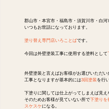
容】
（7）
7件の記事
（11）
11件の記事
（10）
10件の記事
郡山市・本宮市・福島市・須賀川市・白河
2）
2件の記事
いつもお世話になっております。
（1）
1件の記事
9）
9件の記事
塗り替え専門店いろことば
です。
12）
12件の記事
10）
10件の記事
今回は外壁塗装工事に使用する塗料として
識
（143）
143件の記事
40）
40件の記事
外壁塗装と言えばお客様がお選びいただい
工事となりますが基本的には
3回塗装
を行
下塗りに関しては仕上がってしまえば見え
そのためお客様が見ていない所で
下塗りを
スケスケ
になる。