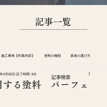
​記事一覧
施工事例【作業内容】
塗料の種類
業者の選び方
2年4月22日
読了時間: 3分
根塗装
塗装工事の豆知識
画像日記
​記事検索
用する塗料 パーフェ
)