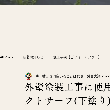
All Posts
新着お知らせ
施工事例【ビフォーアフター】
塗り替え専門店いろことば代表：盛合大翔
202
雨漏り
付帯部塗装
防水工事
外壁塗装
屋
外壁塗装工事に使
58）
258件の記事
クトサーフ(下塗り
（207）
207件の記事
フター】
（10）
10件の記事