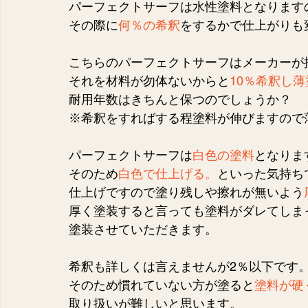
パーフェクトサーフは水性塗料となります
その際に
何％の希釈
をするかで仕上がりも
こちらのパーフェクトサーフはメーカーが
それを材料が勿体ないからと
10％希釈し薄
耐用年数はきちんと保つのでしょうか？
※希釈をすればする程塗料が伸びますので
パーフェクトサーフは
白色の塗料
となりま
そのため
白色で仕上げる。
といった気持ち
仕上げですので塗り残しや擦れが無いよう
厚く塗装すると言っても塗料がダレてしま
塗装させていただきます。
希釈も詳しくは言えませんが2％以下です
そのため慣れていない方が塗ると
塗料が硬
取り扱いが難しいと思います。