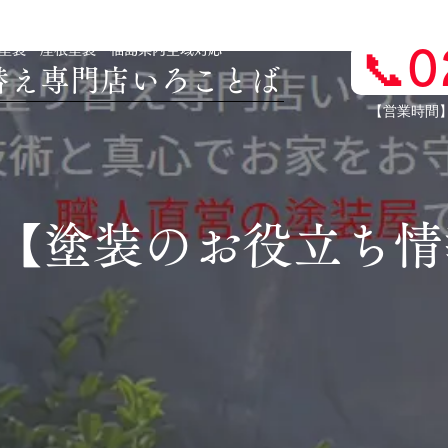
壁塗装・屋根塗装 福島県内全域対応
📞
り替え専門店いろことば
​【営業時間
​【塗装のお役立ち