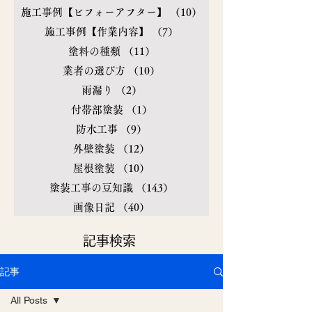
施工事例【ビフォーアフター】
（10）
10件の記事
施工事例【作業内容】
（7）
7件の記事
塗料の種類
（11）
11件の記事
業者の選び方
（10）
10件の記事
雨漏り
（2）
2件の記事
付帯部塗装
（1）
1件の記事
防水工事
（9）
9件の記事
外壁塗装
（12）
12件の記事
屋根塗装
（10）
10件の記事
塗装工事の豆知識
（143）
143件の記事
画像日記
（40）
40件の記事
​記事検索
記事
All Posts