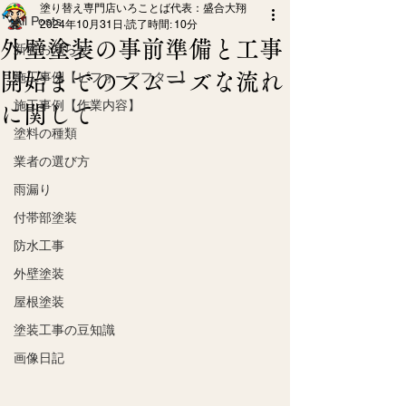
塗り替え専門店いろことば代表：盛合大翔
All Posts
2024年10月31日
読了時間: 10分
外壁塗装の事前準備と工事
新着お知らせ
開始までのスムーズな流れ
施工事例【ビフォーアフター】
施工事例【作業内容】
に関して
塗料の種類
業者の選び方
雨漏り
付帯部塗装
防水工事
外壁塗装
屋根塗装
塗装工事の豆知識
画像日記