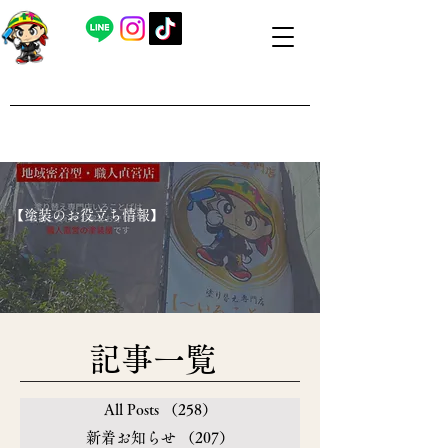
​外壁塗装・屋根塗装 福島県内全域対応
​塗り替え専門店いろことば
​【営業時間】8：00～19：00 日曜日もお問い合わせ可能で
す
​【塗装のお役立ち情報】
​記事一覧
All Posts
（258）
258件の記事
新着お知らせ
（207）
207件の記事