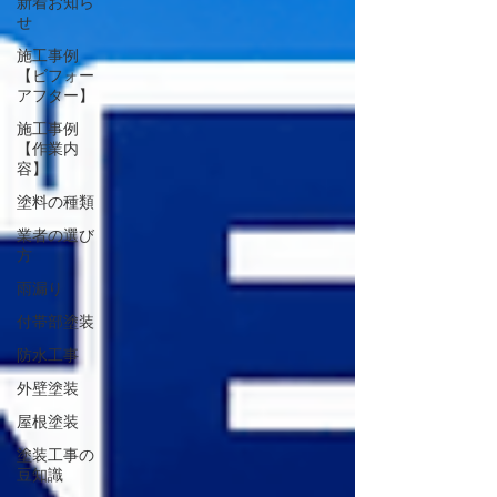
新着お知ら
せ
施工事例
【ビフォー
アフター】
施工事例
【作業内
容】
塗料の種類
業者の選び
方
雨漏り
付帯部塗装
防水工事
外壁塗装
屋根塗装
塗装工事の
豆知識