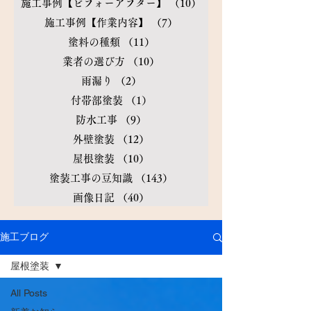
施工事例【ビフォーアフター】
（10）
10件の記事
施工事例【作業内容】
（7）
7件の記事
塗料の種類
（11）
11件の記事
業者の選び方
（10）
10件の記事
雨漏り
（2）
2件の記事
付帯部塗装
（1）
1件の記事
防水工事
（9）
9件の記事
外壁塗装
（12）
12件の記事
屋根塗装
（10）
10件の記事
塗装工事の豆知識
（143）
143件の記事
画像日記
（40）
40件の記事
施工ブログ
屋根塗装
All Posts