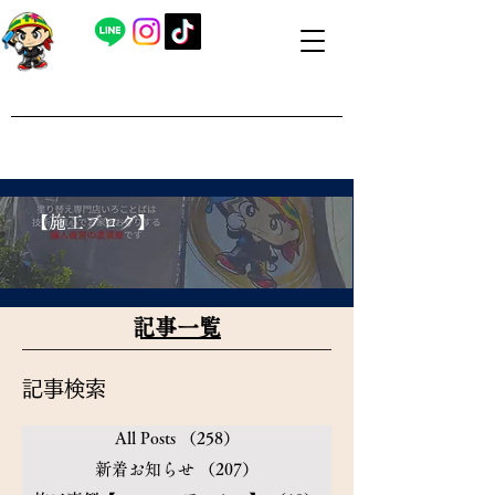
​外壁塗装・屋根塗装 福島県内全域対応
​塗り替え専門店いろことば
​【営業時間】8：00～19：00 日曜日もお問い合わせ可能で
す
​【施工ブログ】
​記事一覧
​記事検索
All Posts
（258）
258件の記事
新着お知らせ
（207）
207件の記事